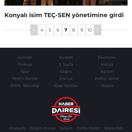
Konyalı isim TEÇ-SEN yönetimine girdi
4
5
6
7
8
9
10
Güncel
Siyaset
Ekonomi
Türkiye
3. Sayfa
Konya
Spor
Sağlık
Eğitim
Resmi İlanlar
Dünya
Kültür-sanat
Bilim-Teknoloji
Köşe Yazıları
Yaşam
Anasayfa
İletişim-Künye
İletişim
Gizlilik İlkeleri
Sitene Ekle