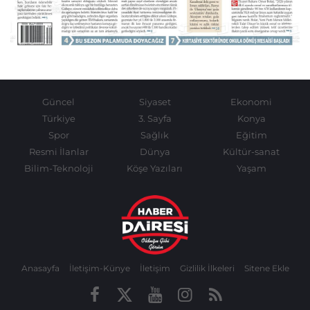
Güncel
Siyaset
Ekonomi
Türkiye
3. Sayfa
Konya
Spor
Sağlık
Eğitim
Resmi İlanlar
Dünya
Kültür-sanat
Bilim-Teknoloji
Köşe Yazıları
Yaşam
Anasayfa
İletişim-Künye
İletişim
Gizlilik İlkeleri
Sitene Ekle