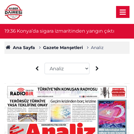
19:36
Konya’da sigara izmaritinden yangın çıktı
1
Ana Sayfa
Gazete Manşetleri
Analiz