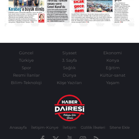
Güncel
Siyaset
Ekonomi
Türkiye
3. Sayfa
Konya
Spor
Sağlık
Eğitim
Resmi İlanlar
Dünya
Kültür-sanat
Bilim-Teknoloji
Köşe Yazıları
Yaşam
Anasayfa
İletişim-Künye
İletişim
Gizlilik İlkeleri
Sitene Ekle