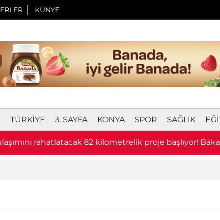
ERLER
KÜNYE
I
TÜRKIYE
3. SAYFA
KONYA
SPOR
SAĞLIK
EĞI
laşımını rahatlatacak 82 kilometrelik proje başlıyor! Bak
u