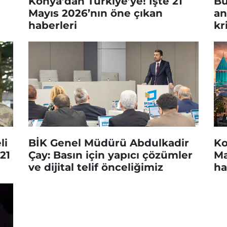
Konya’dan Türkiye’ye! İşte 21
Bu
Mayıs 2026’nın öne çıkan
an
haberleri
kr
g
li
BİK Genel Müdürü Abdulkadir
Ko
21
Çay: Basın için yapıcı çözümler
Ma
ve dijital telif önceliğimiz
ha