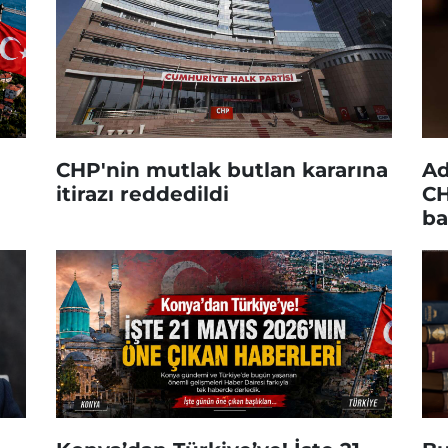
CHP'nin mutlak butlan kararına
Ad
itirazı reddedildi
CH
ba