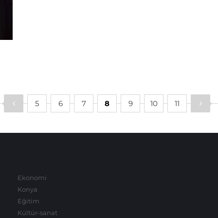
5
6
7
8
9
10
11
Ekonomi
Konya
Eğitim
Kültür-sanat