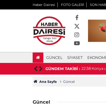
Haber Dairesi
FOTO GALERİ
SON HAB
GÜNCEL
SIYASET
EKONOM
aşkan hayatını kaybetti
22:38
Konya u
GÜNDEM TAKİBİ :
duyurd
Ana Sayfa
Güncel
Güncel