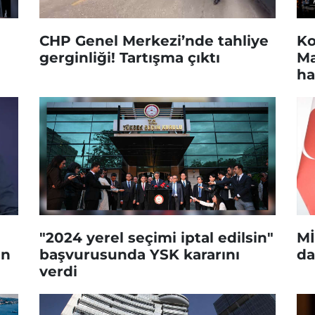
CHP Genel Merkezi’nde tahliye
Ko
gerginliği! Tartışma çıktı
Ma
ha
"2024 yerel seçimi iptal edilsin"
Mİ
in
başvurusunda YSK kararını
da
verdi