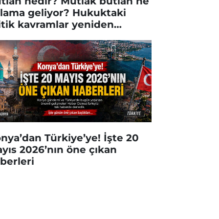
tlan nedir? Mutlak butlan ne
lama geliyor? Hukuktaki
itik kavramlar yeniden
ündemde
nya’dan Türkiye’ye! İşte 20
yıs 2026’nın öne çıkan
berleri