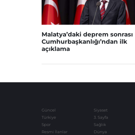
Malatya’daki deprem sonrası
Cumhurbaşkanlığı’ndan ilk
açıklama
Güncel
Siyaset
Türkiye
3. Sayfa
Spor
Sağlık
Resmi İlanlar
Dünya