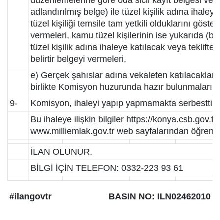
düzenlemelerine göre oda sicil kayıt belgesi ve faa
adlandırılmış belge) ile tüzel kişilik adına ihaleye
tüzel kişiliği temsile tam yetkili olduklarını göst
vermeleri, kamu tüzel kişilerinin ise yukarıda (b) ,
tüzel kişilik adına ihaleye katılacak veya teklifte 
belirtir belgeyi vermeleri,
e) Gerçek şahıslar adına vekaleten katılacakların 
birlikte Komisyon huzurunda hazır bulunmaları ge
9-
Komisyon, ihaleyi yapıp yapmamakta serbesttir. 
Bu ihaleye ilişkin bilgiler https://konya.csb.gov.tr/
www.milliemlak.gov.tr web sayfalarından öğrenile
İLAN OLUNUR.
BİLGİ İÇİN TELEFON: 0332-223 93 61
#ilangovtr
BASIN NO: ILN02462010