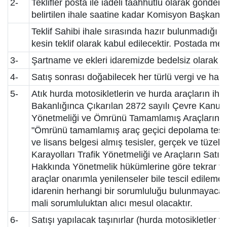
2-
Teklifler posta ile iadeli taahhütlü olarak gönderile
belirtilen ihale saatine kadar Komisyon Başkanlığ
Teklif Sahibi ihale sırasında hazır bulunmadığı ta
kesin teklif olarak kabul edilecektir. Postada m
3-
Şartname ve ekleri idaremizde bedelsiz olarak gör
4-
Satış sonrası doğabilecek her türlü vergi ve harçlar
5-
Atık hurda motosikletlerin ve hurda araçların ihal
Bakanlığınca Çıkarılan 2872 sayılı Çevre Kanu
Yönetmeliği ve Ömrünü Tamamlamış Araçların K
"Ömrünü tamamlamış araç geçici depolama tesisler
ve lisans belgesi almış tesisler, gerçek ve tüzel ki
Karayolları Trafik Yönetmeliği ve Araçların Satış
Hakkında Yönetmelik hükümlerine göre tekrar traf
araçlar onarımla yenilenseler bile tescil edileme
idarenin herhangi bir sorumluluğu bulunmayacak 
mali sorumluluktan alıcı mesul olacaktır.
6-
Satışı yapılacak taşınırlar (hurda motosikletler 