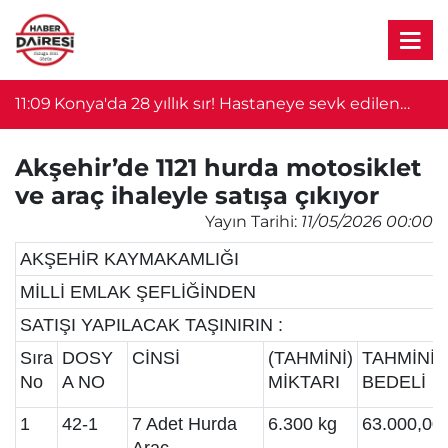
11:09
Konya'da 28 yıllık sır! Hastaneye sevk edilen
1
bebek kayboldu
Akşehir’de 1121 hurda motosiklet
ve araç ihaleyle satışa çıkıyor
Yayın Tarihi:
11/05/2026 00:00
AKŞEHİR KAYMAKAMLIĞI
MİLLİ EMLAK ŞEFLİĞİNDEN
SATIŞI YAPILACAK TAŞINIRIN :
Sıra
DOSY
CİNSİ
(TAHMİNİ)
TAHMİNİ
No
A NO
MİKTARI
BEDELİ
1
42-1
7 Adet Hurda
6.300 kg
63.000,00