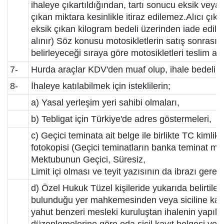
ihaleye çıkartıldığından, tartı sonucu eksik veya 
çıkan miktara kesinlikle itiraz edilemez.Alıcı çıka
eksik çıkan kilogram bedeli üzerinden iade edilir
alınır) Söz konusu motosikletlerin satış sonrası te
belirleyeceği sıraya göre motosikletleri teslim alır
7-
Hurda araçlar KDV'den muaf olup, ihale bedeli ü
8-
İhaleye katılabilmek için isteklilerin;
a) Yasal yerleşim yeri sahibi olmaları,
b) Tebligat için Türkiye'de adres göstermeleri,
c) Geçici teminata ait belge ile birlikte TC kimli
fotokopisi (Geçici teminatların banka teminat me
Mektubunun Geçici, Süresiz,
Limit içi olması ve teyit yazısının da ibrazı gereki
d) Özel Hukuk Tüzel kişileride yukarıda belirtilen
bulunduğu yer mahkemesinden veya siciline kayı
yahut benzeri mesleki kuruluştan ihalenin yapıldığ