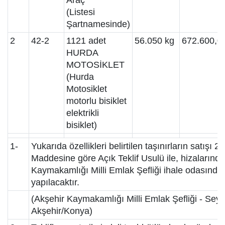
Araç
(Listesi
Şartnamesinde)
2
42-2
1121 adet
56.050 kg
672.600,0
HURDA
MOTOSİKLET
(Hurda
Motosiklet
motorlu bisiklet
elektrikli
bisiklet)
1-
Yukarıda özellikleri belirtilen taşınırların satış
Maddesine göre Açık Teklif Usulü ile, hizalarında
Kaymakamlığı Milli Emlak Şefliği ihale odasınd
yapılacaktır.
(Akşehir Kaymakamlığı Milli Emlak Şefliği - Se
Akşehir/Konya)