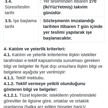
3.4.
:
Yer tesliminden itibaren
270
Süresi/teslim
(İkiYüzYetmiş) takvim
tarihi
günüdür
.
3.5.
İşe başlama
:
Sözleşmenin imzalandığı
tarihi
tarihten itibaren 7 gün içinde
yer teslimi yapılarak işe
başlanacaktır.
4- Katılım ve yeterlik kriterleri:
4.1.
Katılım ve yeterlik kriterlerine ilişkin istekliler
tarafından e-teklif kapsamında sunulması gereken
bilgi ve belgeler ile fiyat dışı unsurlara ilişkin bilgi ve
belgelere aşağıda yer verilmiştir:
4.1.1.
Teklif mektubu.
4.1.2. Teklif vermeye yetkili olunduğunu
gösteren bilgi ve belgeler:
4.1.2.1.
Tüzel kişilerde; isteklilerin yönetimindeki
görevliler ile ilgisine göre, ortaklar ve ortaklık
oranlarına (halka arz edilen hisseler hariç)/