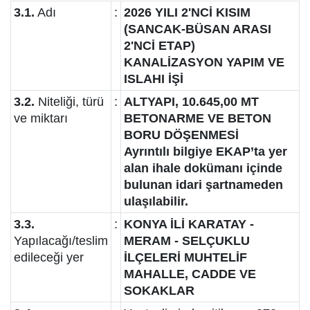
3.1.
Adı
:
2026 YILI 2'NCİ KISIM
(SANCAK-BÜSAN ARASI
2'NCİ ETAP)
KANALİZASYON YAPIM VE
ISLAHI İŞİ
3.2.
Niteliği, türü
:
ALTYAPI, 10.645,00 MT
ve miktarı
BETONARME VE BETON
BORU DÖŞENMESİ
Ayrıntılı bilgiye EKAP’ta yer
alan ihale dokümanı içinde
bulunan idari şartnameden
ulaşılabilir.
3.3.
:
KONYA İLİ KARATAY -
Yapılacağı/teslim
MERAM - SELÇUKLU
edileceği yer
İLÇELERİ MUHTELİF
MAHALLE, CADDE VE
SOKAKLAR