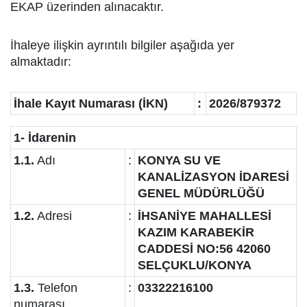
EKAP üzerinden alınacaktır.
İhaleye ilişkin ayrıntılı bilgiler aşağıda yer
almaktadır:
İhale Kayıt Numarası (İKN)
:
2026/879372
1- İdarenin
1.1.
Adı
:
KONYA SU VE
KANALİZASYON İDARESİ
GENEL MÜDÜRLÜĞÜ
1.2.
Adresi
:
İHSANİYE MAHALLESİ
KAZIM KARABEKİR
CADDESİ NO:56 42060
SELÇUKLU/KONYA
1.3.
Telefon
:
03322216100
numarası