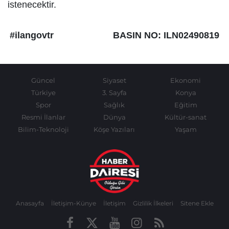
istenecektir.
#ilangovtr
BASIN NO: ILN02490819
Güncel
Siyaset
Ekonomi
Türkiye
3. Sayfa
Konya
Spor
Sağlık
Eğitim
Resmi İlanlar
Dünya
Kültür-sanat
Bilim-Teknoloji
Köşe Yazıları
Yaşam
Anasayfa
İletişim-Künye
İletişim
Gizlilik İlkeleri
Sitene Ekle