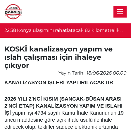
22:38
Konya ulaşımını rahatlatacak 82 kilometrelik
22
proje başlıyor! Bakan Uraloğlu duyurdu
KOSKİ kanalizasyon yapım ve
ıslah çalışması için ihaleye
çıkıyor
Yayın Tarihi:
18/06/2026 00:00
KANALİZASYON İŞLERİ YAPTIRILACAKTIR
2026 YILI 2'NCİ KISIM (SANCAK-BÜSAN ARASI
2'NCİ ETAP) KANALİZASYON YAPIM VE ISLAHI
İŞİ
yapım işi 4734 sayılı Kamu İhale Kanununun 19
uncu maddesine göre açık ihale usulü ile ihale
edilecek olup, teklifler sadece elektronik ortamda