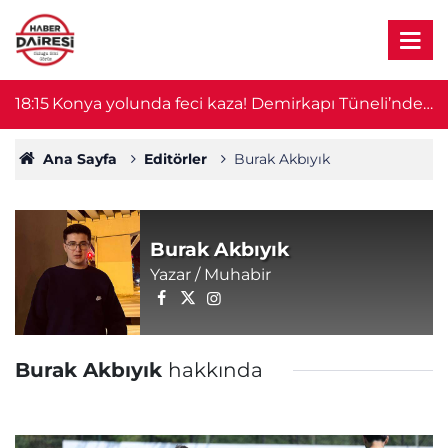
lü,
18:15
Konya yolunda feci kaza! Demirkapı Tüneli’nde
1
yaşlı çift hayatını kaybetti
Ana Sayfa
Editörler
Burak Akbıyık
Burak Akbıyık
Yazar / Muhabir
Burak Akbıyık
hakkında