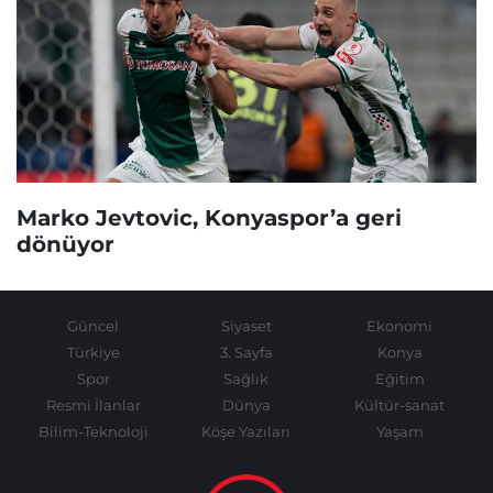
Marko Jevtovic, Konyaspor’a geri
dönüyor
Güncel
Siyaset
Ekonomi
Türkiye
3. Sayfa
Konya
Spor
Sağlık
Eğitim
Resmi İlanlar
Dünya
Kültür-sanat
Bilim-Teknoloji
Köşe Yazıları
Yaşam