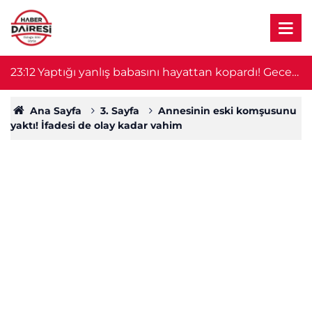
23:12
Yaptığı yanlış babasını hayattan kopardı! Gece
2
nöbeti kabusa döndü
Ana Sayfa
3. Sayfa
Annesinin eski komşusunu
yaktı! İfadesi de olay kadar vahim