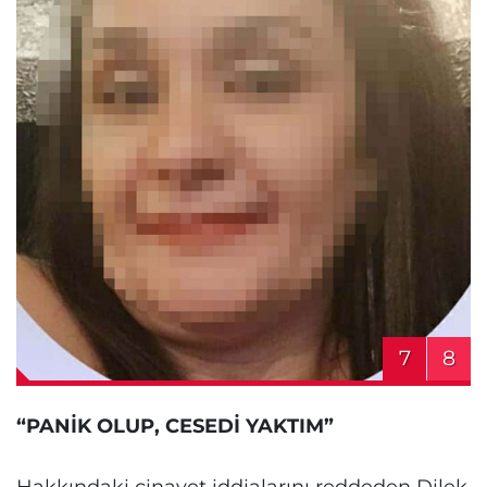
7
8
“PANİK OLUP, CESEDİ YAKTIM”
Hakkındaki cinayet iddialarını reddeden Dilek