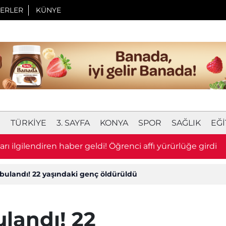
ERLER
KÜNYE
I
TÜRKIYE
3. SAYFA
KONYA
SPOR
SAĞLIK
EĞI
arı ilgilendiren haber geldi! Öğrenci affı yürürlüğe girdi
ulandı! 22 yaşındaki genç öldürüldü
landı! 22