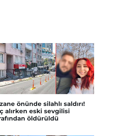
zane önünde silahlı saldırı!
aç alırken eski sevgilisi
rafından öldürüldü