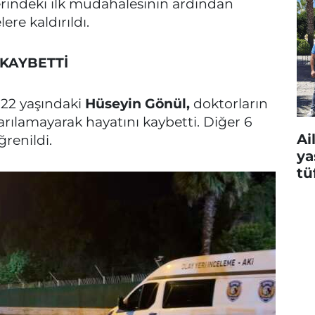
 yerindeki ilk müdahalesinin ardından
re kaldırıldı.
 KAYBETTİ
 22 yaşındaki
Hüseyin Gönül,
doktorların
lamayarak hayatını kaybetti. Diğer 6
Ai
ğrenildi.
ya
tü