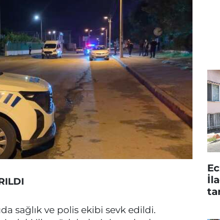
Ec
İl
RILDI
ta
a sağlık ve polis ekibi sevk edildi.