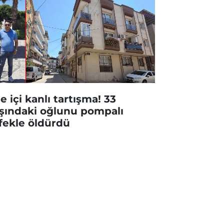
le içi kanlı tartışma! 33
şındaki oğlunu pompalı
fekle öldürdü