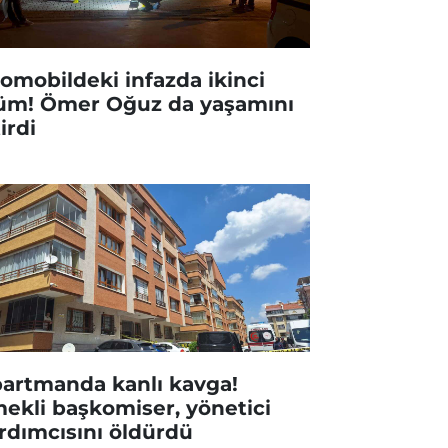
omobildeki infazda ikinci
üm! Ömer Oğuz da yaşamını
tirdi
artmanda kanlı kavga!
ekli başkomiser, yönetici
rdımcısını öldürdü