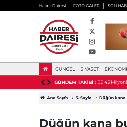
Haber Dairesi
FOTO GALERİ
SON HAB
GÜNCEL
SIYASET
EKONOM
lü, 1 yaralı
09:45
Milyonl
GÜNDEM TAKİBİ :
Ana Sayfa
3. Sayfa
Düğün kana b
Düğün kana bu