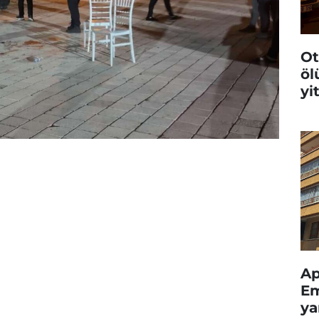
Ot
öl
yi
Ap
Em
ya