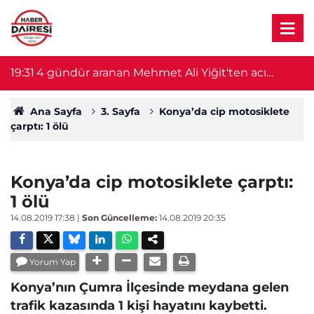
19:31
4 gündür aranan Mehmet Ali Yiğit'ten acı
1
haber! Cesedi serada bulundu
Ana Sayfa
3. Sayfa
Konya’da cip motosiklete
çarptı: 1 ölü
Konya’da cip motosiklete çarptı:
1 ölü
14.08.2019 17:38
|
Son Güncelleme:
14.08.2019 20:35
Yorum Yap
Konya’nın Çumra İlçesinde meydana gelen
trafik kazasında 1 kişi hayatını kaybetti.