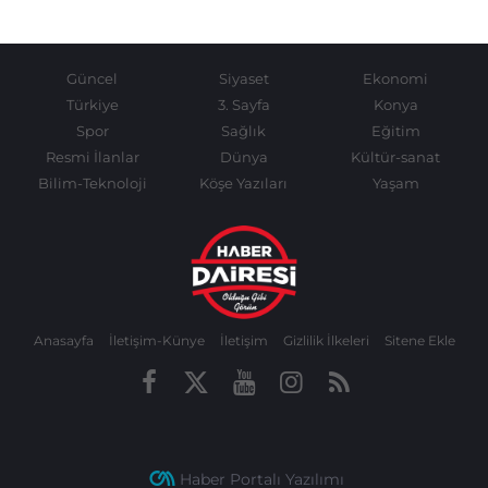
Güncel
Siyaset
Ekonomi
Türkiye
3. Sayfa
Konya
Spor
Sağlık
Eğitim
Resmi İlanlar
Dünya
Kültür-sanat
Bilim-Teknoloji
Köşe Yazıları
Yaşam
Anasayfa
İletişim-Künye
İletişim
Gizlilik İlkeleri
Sitene Ekle
Haber Portalı Yazılımı