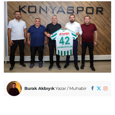
Burak Akbıyık
Yazar / Muhabir