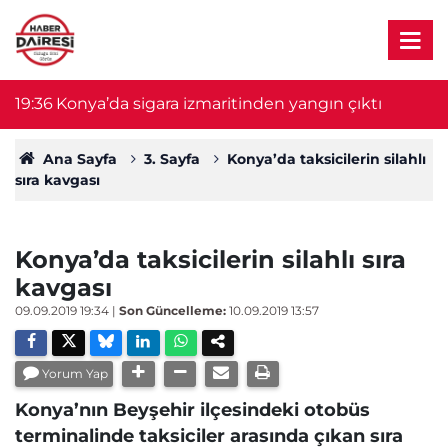
19:36
Konya’da sigara izmaritinden yangın çıktı
1
Ana Sayfa
3. Sayfa
Konya’da taksicilerin silahlı
sıra kavgası
Konya’da taksicilerin silahlı sıra
kavgası
09.09.2019 19:34
|
Son Güncelleme:
10.09.2019 13:57
Yorum Yap
Konya’nın Beyşehir ilçesindeki otobüs
terminalinde taksiciler arasında çıkan sıra