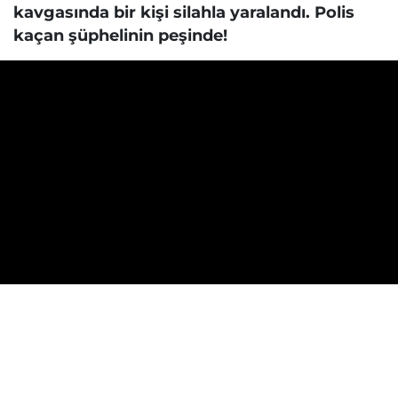
kavgasında bir kişi silahla yaralandı. Polis
kaçan şüphelinin peşinde!