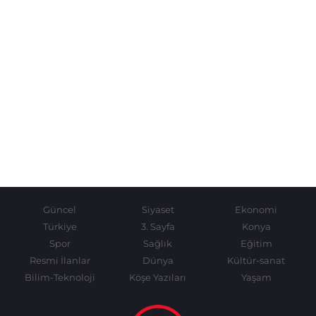
Güncel
Siyaset
Ekonomi
Türkiye
3. Sayfa
Konya
Spor
Sağlık
Eğitim
Resmi İlanlar
Dünya
Kültür-sanat
Bilim-Teknoloji
Köşe Yazıları
Yaşam