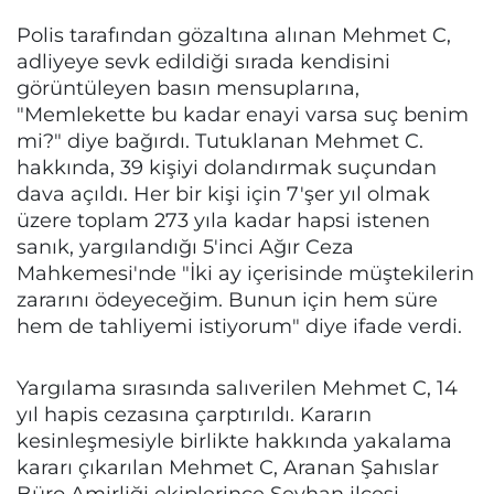
Polis tarafından gözaltına alınan Mehmet C,
adliyeye sevk edildiği sırada kendisini
görüntüleyen basın mensuplarına,
"Memlekette bu kadar enayi varsa suç benim
mi?" diye bağırdı. Tutuklanan Mehmet C.
hakkında, 39 kişiyi dolandırmak suçundan
dava açıldı. Her bir kişi için 7'şer yıl olmak
üzere toplam 273 yıla kadar hapsi istenen
sanık, yargılandığı 5'inci Ağır Ceza
Mahkemesi'nde "İki ay içerisinde müştekilerin
zararını ödeyeceğim. Bunun için hem süre
hem de tahliyemi istiyorum" diye ifade verdi.
Yargılama sırasında salıverilen Mehmet C, 14
yıl hapis cezasına çarptırıldı. Kararın
kesinleşmesiyle birlikte hakkında yakalama
kararı çıkarılan Mehmet C, Aranan Şahıslar
Büro Amirliği ekiplerince Seyhan ilçesi