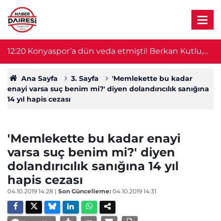
ı
12:20
Konyaspor’a dün veda etmişti! Berkan Kutlu,
11
Süper Lig ekibine imza atıyor
Ana Sayfa
3. Sayfa
'Memlekette bu kadar
enayi varsa suç benim mi?' diyen dolandırıcılık sanığına
14 yıl hapis cezası
'Memlekette bu kadar enayi
varsa suç benim mi?' diyen
dolandırıcılık sanığına 14 yıl
hapis cezası
04.10.2019 14:28
|
Son Güncelleme:
04.10.2019 14:31