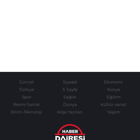
Güncel
Siyaset
Ekonomi
Türkiye
3. Sayfa
Konya
Spor
Sağlık
Eğitim
Resmi İlanlar
Dünya
Kültür-sanat
Bilim-Teknoloji
Köşe Yazıları
Yaşam