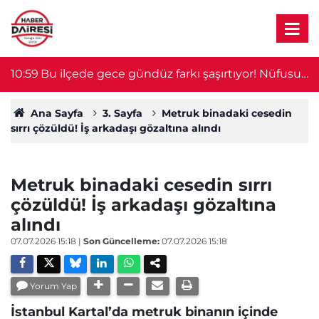
10:59
Bu ilçede gece gündüz farkı şaşırtıyor! Nüfusu
1
100 katına çıkıyor
Ana Sayfa
3. Sayfa
Metruk binadaki cesedin
sırrı çözüldü! İş arkadaşı gözaltına alındı
Metruk binadaki cesedin sırrı
çözüldü! İş arkadaşı gözaltına
alındı
07.07.2026 15:18
|
Son Güncelleme:
07.07.2026 15:18
Yorum Yap
İstanbul Kartal’da metruk binanın içinde