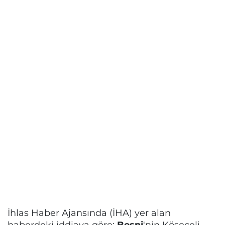
İhlas Haber Ajansında (İHA) yer alan
haberdeki iddiaya göre;
Besni
'nin Köseceli