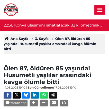
22:38
Konya ulaşımını rahatlatacak 82 kilometrelik
22
proje başlıyor! Bakan Uraloğlu duyurdu
Ana Sayfa
3. Sayfa
Ölen 87, öldüren 85
yaşında! Husumetli yaşlılar arasındaki kavga ölümle
bitti
Ölen 87, öldüren 85 yaşında!
Husumetli yaşlılar arasındaki
kavga ölümle bitti
17.05.2026 19:10
|
Son Güncelleme:
17.05.2026 19:10
Yorum Yap