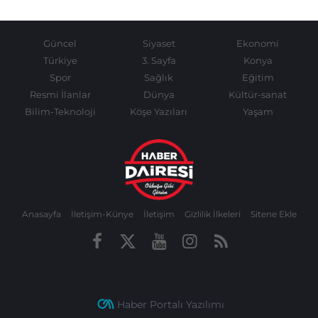
Güncel
Siyaset
Ekonomi
Türkiye
3. Sayfa
Konya
Spor
Sağlık
Eğitim
Resmi İlanlar
Dünya
Kültür-sanat
Bilim-Teknoloji
Köşe Yazıları
Yaşam
Anasayfa
İletişim-Künye
İletişim
Gizlilik İlkeleri
Sitene Ekle
Haber Portalı Yazılımı