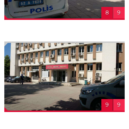
8
9
9
9