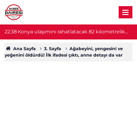
22:38
Konya ulaşımını rahatlatacak 82 kilometrelik
22
proje başlıyor! Bakan Uraloğlu duyurdu
Ana Sayfa
3. Sayfa
Ağabeyini, yengesini ve
yeğenini öldürdü! İlk ifadesi çıktı, anne detayı da var