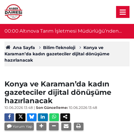
en
00:00
Altınova Tarım İşletmesi Müdürlüğü’nden
2
sondaj ihalesi
Ana Sayfa
Bilim-Teknoloji
Konya ve
Karaman’da kadın gazeteciler dijital dönüşüme
hazırlanacak
Konya ve Karaman’da kadın
gazeteciler dijital dönüşüme
hazırlanacak
10.06.2026 13:48
|
Son Güncelleme:
10.06.2026 13:48
Yorum Yap