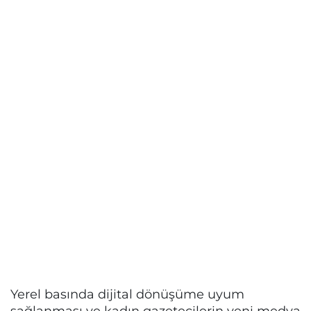
Yerel basında dijital dönüşüme uyum
sağlanması ve kadın gazetecilerin yeni medya