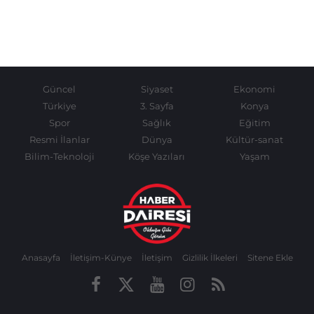
Güncel
Siyaset
Ekonomi
Türkiye
3. Sayfa
Konya
Spor
Sağlık
Eğitim
Resmi İlanlar
Dünya
Kültür-sanat
Bilim-Teknoloji
Köşe Yazıları
Yaşam
Anasayfa
İletişim-Künye
İletişim
Gizlilik İlkeleri
Sitene Ekle