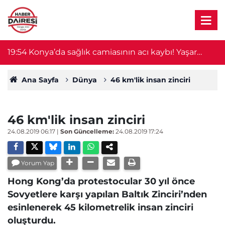
19:54
Konya’da sağlık camiasının acı kaybı! Yaşar
19
Ulutaş hayatını kaybetti
Ana Sayfa
Dünya
46 km'lik insan zinciri
46 km'lik insan zinciri
24.08.2019 06:17
|
Son Güncelleme:
24.08.2019 17:24
Yorum Yap
Hong Kong’da protestocular 30 yıl önce
Sovyetlere karşı yapılan Baltık Zinciri’nden
esinlenerek 45 kilometrelik insan zinciri
oluşturdu.