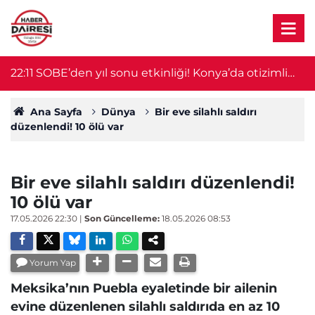
ra
22:11
SOBE’den yıl sonu etkinliği! Konya’da otizimli
2
öğrenciler sahne aldı
Ana Sayfa
Dünya
Bir eve silahlı saldırı
düzenlendi! 10 ölü var
Bir eve silahlı saldırı düzenlendi!
10 ölü var
17.05.2026 22:30
|
Son Güncelleme:
18.05.2026 08:53
Yorum Yap
Meksika’nın Puebla eyaletinde bir ailenin
evine düzenlenen silahlı saldırıda en az 10