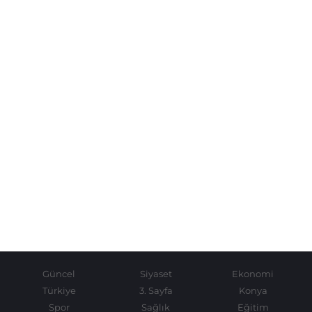
Güncel
Siyaset
Ekonomi
Türkiye
3. Sayfa
Konya
Spor
Sağlık
Eğitim