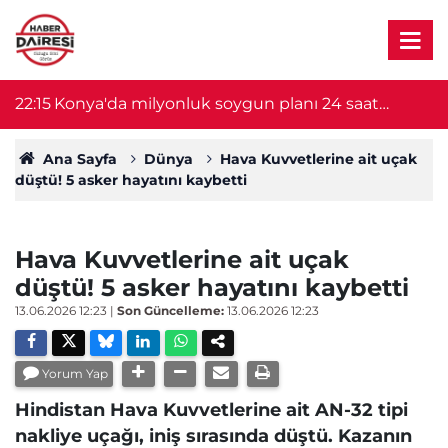
22:15
Konya'da milyonluk soygun planı 24 saat
2
sürdü! Şüpheliler yakalandı
Ana Sayfa
Dünya
Hava Kuvvetlerine ait uçak
düştü! 5 asker hayatını kaybetti
Hava Kuvvetlerine ait uçak
düştü! 5 asker hayatını kaybetti
13.06.2026 12:23
|
Son Güncelleme:
13.06.2026 12:23
Yorum Yap
Hindistan Hava Kuvvetlerine ait AN-32 tipi
nakliye uçağı, iniş sırasında düştü. Kazanın