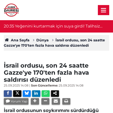
20:35
Yeğenini kurtarmak için suya girdi! Talihsiz
1
adam yaşamını yitirdi
Ana Sayfa
Dünya
İsrail ordusu, son 24 saatte
Gazze'ye 170'ten fazla hava saldırısı düzenledi
İsrail ordusu, son 24 saatte
Gazze'ye 170'ten fazla hava
saldırısı düzenledi
25.09.2025 14:08
|
Son Güncelleme:
25.09.2025 14:08
Yorum Yap
İsrail ordusunun soykırımını sürdürdüğü