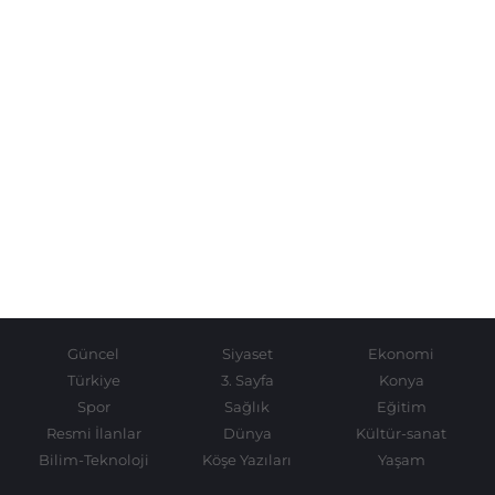
Güncel
Siyaset
Ekonomi
Türkiye
3. Sayfa
Konya
Spor
Sağlık
Eğitim
Resmi İlanlar
Dünya
Kültür-sanat
Bilim-Teknoloji
Köşe Yazıları
Yaşam