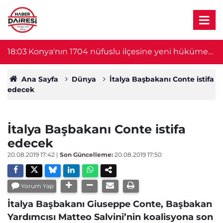
18:03
Konya'nın 1704 nüfuslu ilçesine yeni hükümet
1
konağı yapılacak
Ana Sayfa
Dünya
İtalya Başbakanı Conte istifa
edecek
İtalya Başbakanı Conte istifa
edecek
20.08.2019 17:42
|
Son Güncelleme:
20.08.2019 17:50
Yorum Yap
İtalya Başbakanı Giuseppe Conte, Başbakan
Yardımcısı Matteo Salvini’nin koalisyona son