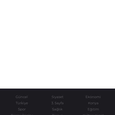
Güncel
Siyaset
Ekonomi
Türkiye
3. Sayfa
Konya
Spor
Sağlık
Eğitim