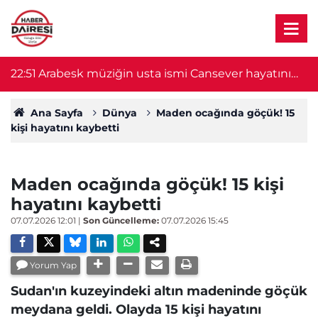
22:51
Arabesk müziğin usta ismi Cansever hayatını
21
kaybetti
Ana Sayfa
Dünya
Maden ocağında göçük! 15
kişi hayatını kaybetti
Maden ocağında göçük! 15 kişi
hayatını kaybetti
07.07.2026 12:01
|
Son Güncelleme:
07.07.2026 15:45
Yorum Yap
Sudan'ın kuzeyindeki altın madeninde göçük
meydana geldi. Olayda 15 kişi hayatını