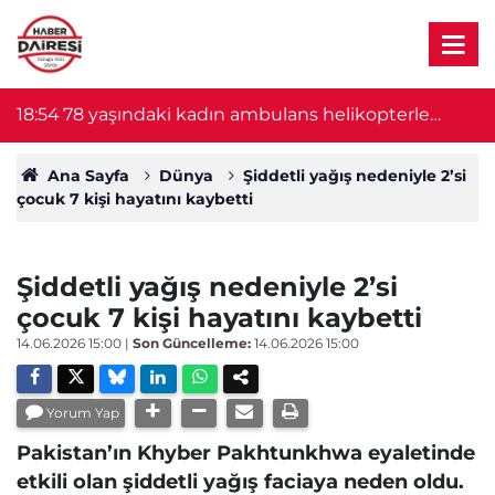
18:54
78 yaşındaki kadın ambulans helikopterle
18
Konya'ya sevk edildi
Ana Sayfa
Dünya
Şiddetli yağış nedeniyle 2’si
çocuk 7 kişi hayatını kaybetti
Şiddetli yağış nedeniyle 2’si
çocuk 7 kişi hayatını kaybetti
14.06.2026 15:00
|
Son Güncelleme:
14.06.2026 15:00
Yorum Yap
Pakistan’ın Khyber Pakhtunkhwa eyaletinde
etkili olan şiddetli yağış faciaya neden oldu.