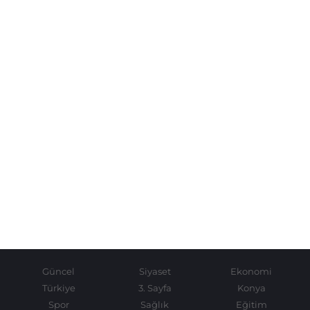
Güncel
Siyaset
Ekonomi
Türkiye
3. Sayfa
Konya
Spor
Sağlık
Eğitim