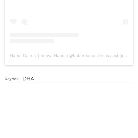
Haber Dairesi | Konya Haber (@haberdairesi)'in paylaştığı bir gönderi
DHA
Kaynak: