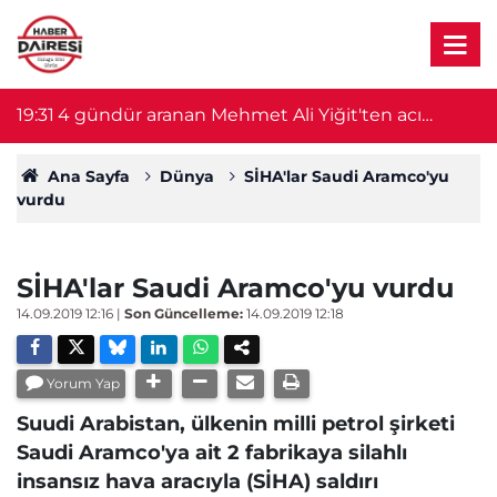
 aranan Mehmet Ali Yiğit'ten acı
18:54
78 yaşındak
esedi serada bulundu
Konya'ya sev
Ana Sayfa
Dünya
SİHA'lar Saudi Aramco'yu
vurdu
SİHA'lar Saudi Aramco'yu vurdu
14.09.2019 12:16
|
Son Güncelleme:
14.09.2019 12:18
Yorum Yap
Suudi Arabistan, ülkenin milli petrol şirketi
Saudi Aramco'ya ait 2 fabrikaya silahlı
insansız hava aracıyla (SİHA) saldırı