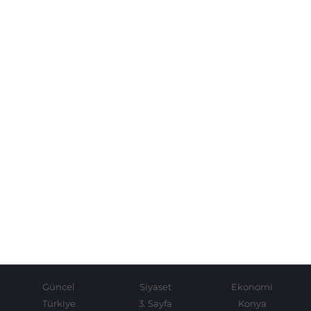
Güncel
Siyaset
Ekonomi
Türkiye
3. Sayfa
Konya