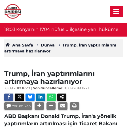
t
17:46
Tarladan yükselen dumanlar ortalığı savaş
1
alanına çevirdi! 13 araç birbirine girdi
Ana Sayfa
Dünya
Trump, İran yaptırımlarını
artırmaya hazırlanıyor
Trump, İran yaptırımlarını
artırmaya hazırlanıyor
18.09.2019 16:20
|
Son Güncelleme:
18.09.2019 16:21
Yorum Yap
ABD Başkanı Donald Trump, İran'a yönelik
yaptırımların artırılması için Ticaret Bakanı