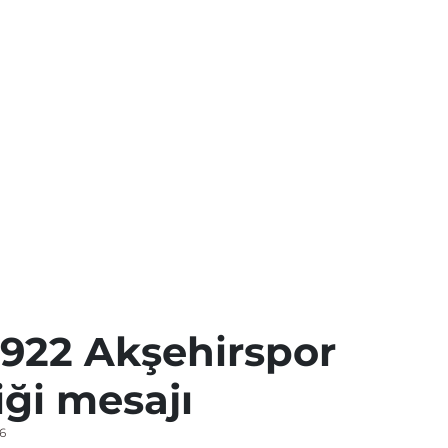
1922 Akşehirspor
iği mesajı
6