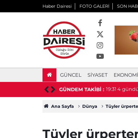
Haber Dairesi
FOTO GALERİ
SON HAB
GÜNCEL
SIYASET
EKONOM
daki sürücü hayatını kaybetti
19:31
4 gündür
GÜNDEM TAKİBİ :
Ana Sayfa
Dünya
Tüyler ürperte
Tüyler ürperten