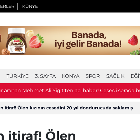
ERLER
KÜNYE
I
TÜRKIYE
3. SAYFA
KONYA
SPOR
SAĞLIK
EĞI
 aranan Mehmet Ali Yiğit'ten acı haber! Cesedi serada 
n itiraf! Ölen kızının cesedini 20 yıl dondurucuda saklamış
 itiraf! Ölen