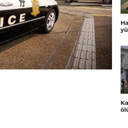
Ha
yü
Ka
öl