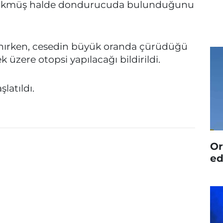
z çökmüş halde dondurucuda bulunduğunu
anırken, cesedin büyük oranda çürüdüğü
 üzere otopsi yapılacağı bildirildi.
şlatıldı.
Or
ed