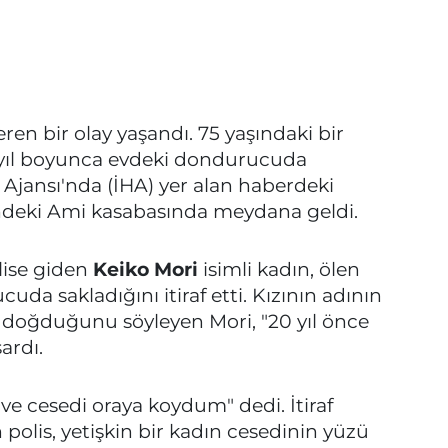
ren bir olay yaşandı. 75 yaşındaki bir
0 yıl boyunca evdeki dondurucuda
r Ajansı'nda (İHA) yer alan haberdeki
tindeki Ami kasabasında meydana geldi.
olise giden
Keiko Mori
isimli kadın, ölen
cuda sakladığını itiraf etti. Kızının adının
 doğduğunu söyleyen Mori, "20 yıl önce
ardı.
e cesedi oraya koydum" dedi. İtiraf
n polis, yetişkin bir kadın cesedinin yüzü