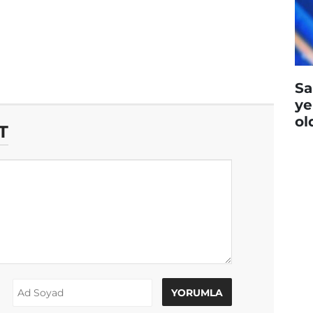
Sa
ye
ol
T