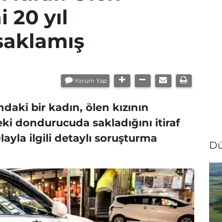
i 20 yıl
saklamış
Yorum Yap
daki bir kadın, ölen kızının
ki dondurucuda sakladığını itiraf
ayla ilgili detaylı soruşturma
D