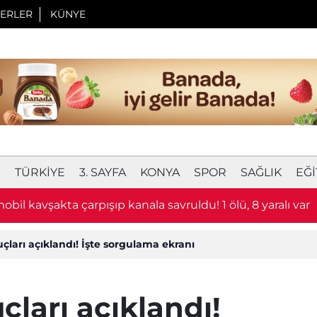
ERLER
KÜNYE
I
TÜRKIYE
3. SAYFA
KONYA
SPOR
SAĞLIK
EĞI
obil kavşakta çarpışıp kanala savruldu! 1 ölü, 8 yaralı var
ları açıklandı! İşte sorgulama ekranı
ları açıklandı!