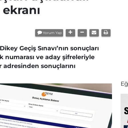
 ekranı
Yorum Yap
ikey Geçiş Sınavı’nın sonuçları
ik numarası ve aday şifreleriyle
 adresinden sonuçlarını
Eğ