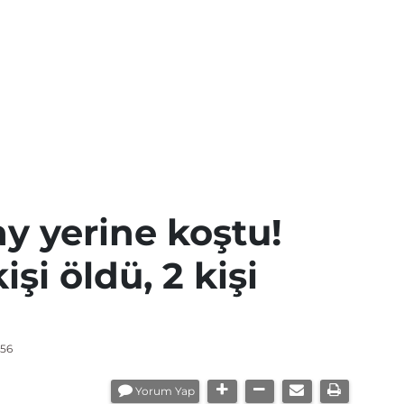
ay yerine koştu!
şi öldü, 2 kişi
:56
Yorum Yap