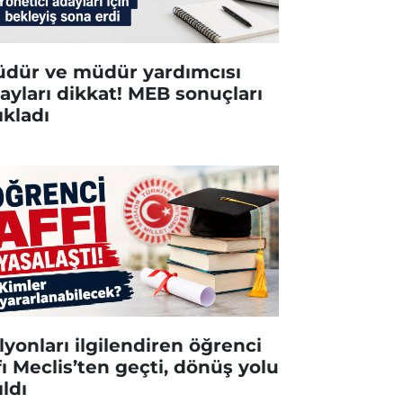
dür ve müdür yardımcısı
ayları dikkat! MEB sonuçları
ıkladı
lyonları ilgilendiren öğrenci
fı Meclis’ten geçti, dönüş yolu
ıldı