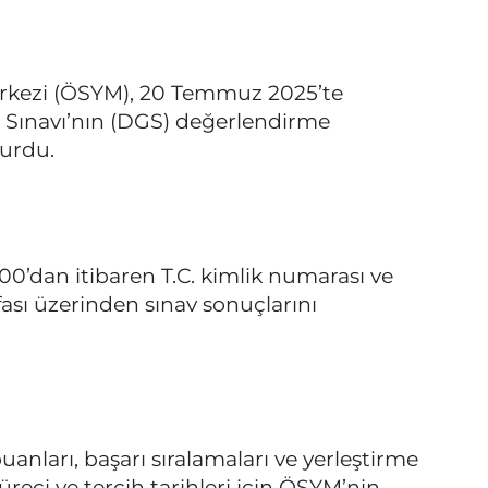
rkezi (ÖSYM), 20 Temmuz 2025’te
ş Sınavı’nın (DGS) değerlendirme
urdu.
00’dan itibaren T.C. kimlik numarası ve
ası üzerinden sınav sonuçlarını
anları, başarı sıralamaları ve yerleştirme
üreci ve tercih tarihleri için ÖSYM’nin