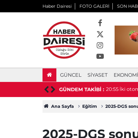
Haber Dairesi
FOTO GALERİ
SON HAB
GÜNCEL
SIYASET
EKONOM
da 2 kişi öldü, 2 kişi yaralandı
20:55
İki otom
GÜNDEM TAKİBİ :
Ana Sayfa
Eğitim
2025-DGS sonuç
2025-DGS sonuç