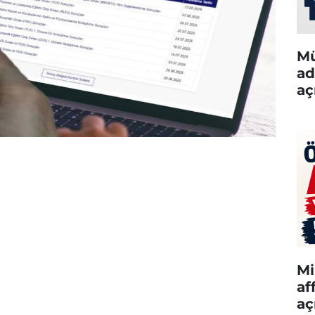
Mü
ad
aç
Mi
af
aç