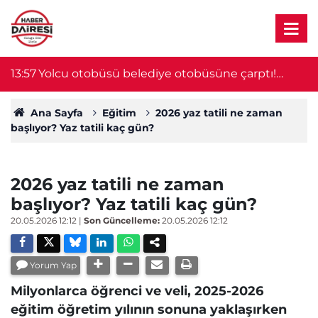
13:57
Yolcu otobüsü belediye otobüsüne çarptı!
13
Yaralılar var
Ana Sayfa
Eğitim
2026 yaz tatili ne zaman
başlıyor? Yaz tatili kaç gün?
2026 yaz tatili ne zaman
başlıyor? Yaz tatili kaç gün?
20.05.2026 12:12
|
Son Güncelleme:
20.05.2026 12:12
Yorum Yap
Milyonlarca öğrenci ve veli, 2025-2026
eğitim öğretim yılının sonuna yaklaşırken