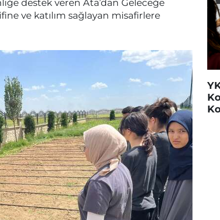
inliğe destek veren Ata’dan Geleceğe
ne ve katılım sağlayan misafirlere
YK
Ko
Ko