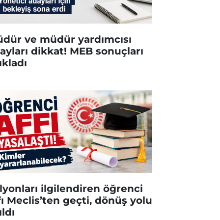
dür ve müdür yardımcısı
ayları dikkat! MEB sonuçları
ıkladı
lyonları ilgilendiren öğrenci
fı Meclis’ten geçti, dönüş yolu
ıldı