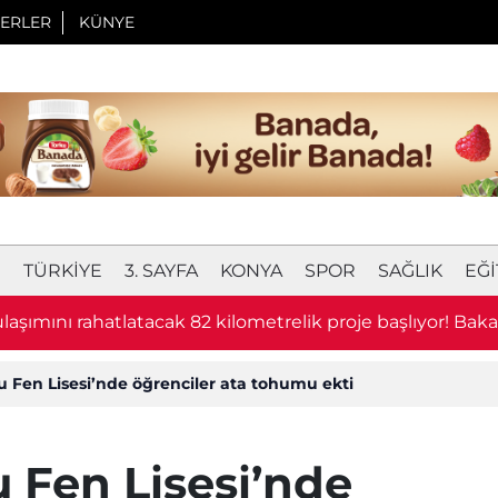
ERLER
KÜNYE
I
TÜRKIYE
3. SAYFA
KONYA
SPOR
SAĞLIK
EĞI
laşımını rahatlatacak 82 kilometrelik proje başlıyor! Bak
u
 Fen Lisesi’nde öğrenciler ata tohumu ekti
 Fen Lisesi’nde