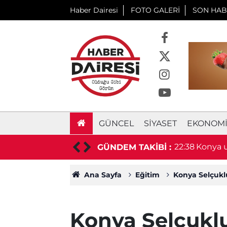
Haber Dairesi
FOTO GALERİ
SON HAB
GÜNCEL
SIYASET
EKONOM
aşkan hayatını kaybetti
22:38
Konya u
GÜNDEM TAKİBİ :
duyurd
Ana Sayfa
Eğitim
Konya Selçuklu
Konya Selçuklu