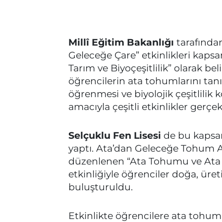
Millî Eğitim Bakanlığı
tarafında
Geleceğe Çare” etkinlikleri kaps
Tarım ve Biyoçeşitlilik” olarak b
öğrencilerin ata tohumlarını tan
öğrenmesi ve biyolojik çeşitlili
amacıyla çeşitli etkinlikler gerçekl
Selçuklu Fen Lisesi
de bu kapsam
yaptı. Ata’dan Geleceğe Tohum An
düzenlenen “Ata Tohumu ve Ata 
etkinliğiyle öğrenciler doğa, üre
buluşturuldu.
Etkinlikte öğrencilere ata tohum