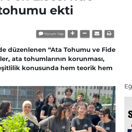
 tohumu ekti
Yorum Yap
nde düzenlenen “Ata Tohumu ve Fide
iler, ata tohumlarının korunması,
çeşitlilik konusunda hem teorik hem
Eğ