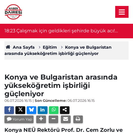
18:23
Çalışmak için geldikleri şehirde büyük acı!
18
Ağabey öldü, 14 yaşındaki kardeşin durumu
ağır
Ana Sayfa
Eğitim
Konya ve Bulgaristan
arasında yükseköğretim işbirliği güçleniyor
Konya ve Bulgaristan arasında
yükseköğretim işbirliği
güçleniyor
06.07.2026 16:15
|
Son Güncelleme:
06.07.2026 16:15
Yorum Yap
Konya NEÜ Rektörü Prof. Dr. Cem Zorlu ve