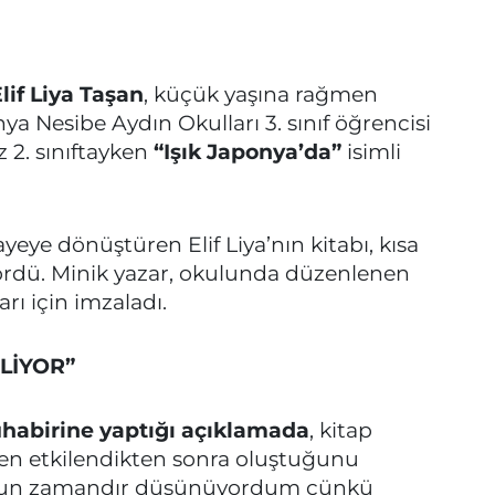
if Liya Taşan
, küçük yaşına rağmen
ya Nesibe Aydın Okulları 3. sınıf öğrencisi
z 2. sınıftayken
“Işık Japonya’da”
isimli
yeye dönüştüren Elif Liya’nın kitabı, kısa
ördü. Minik yazar, okulunda düzenlenen
arı için imzaladı.
LİYOR”
habirine yaptığı açıklamada
, kitap
en etkilendikten sonra oluştuğunu
 uzun zamandır düşünüyordum çünkü