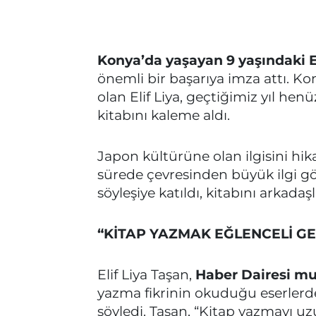
Konya’da yaşayan 9 yaşındaki El
önemli bir başarıya imza attı. Kon
olan Elif Liya, geçtiğimiz yıl henü
kitabını kaleme aldı.
Japon kültürüne olan ilgisini hika
sürede çevresinden büyük ilgi g
söyleşiye katıldı, kitabını arkadaşl
“KİTAP YAZMAK EĞLENCELİ GE
Elif Liya Taşan,
Haber Dairesi mu
yazma fikrinin okuduğu eserlerd
söyledi. Taşan, “Kitap yazmayı