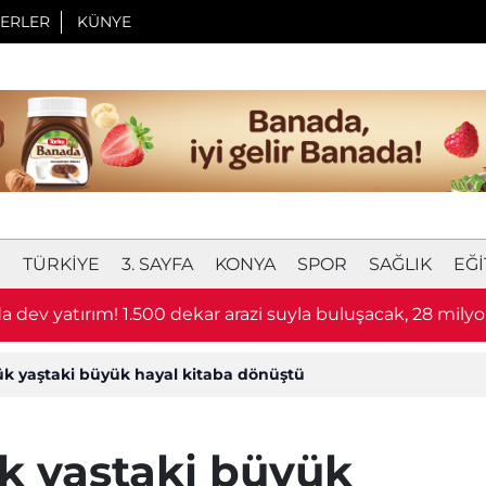
ERLER
KÜNYE
I
TÜRKIYE
3. SAYFA
KONYA
SPOR
SAĞLIK
EĞI
a dev yatırım! 1.500 dekar arazi suyla buluşacak, 28 mily
k yaştaki büyük hayal kitaba dönüştü
k yaştaki büyük