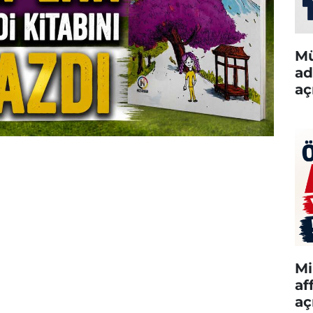
Mü
ad
aç
Mi
af
aç