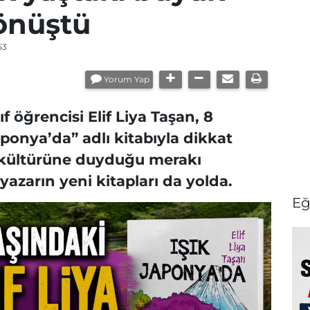
önüştü
53
Yorum Yap
 öğrencisi Elif Liya Taşan, 8
ponya’da” adlı kitabıyla dikkat
n kültürüne duyduğu merakı
azarın yeni kitapları da yolda.
Eğ