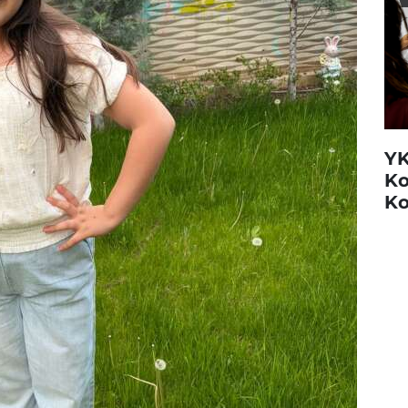
YK
Ko
Ko