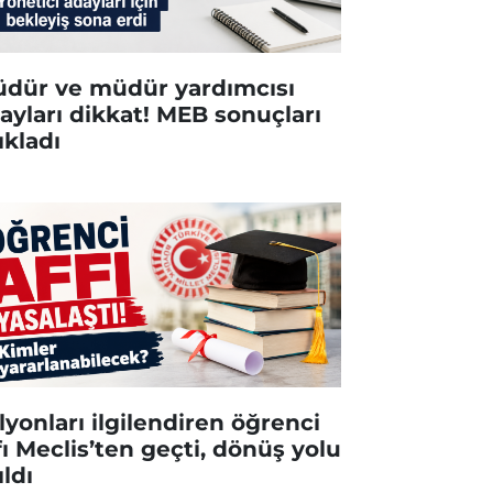
dür ve müdür yardımcısı
ayları dikkat! MEB sonuçları
ıkladı
lyonları ilgilendiren öğrenci
fı Meclis’ten geçti, dönüş yolu
ıldı