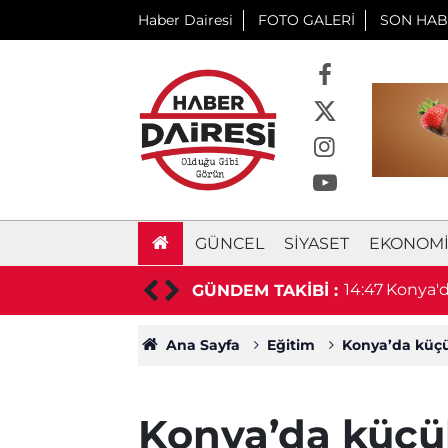
Haber Dairesi
FOTO GALERİ
SON HAB
GÜNCEL
SIYASET
EKONOM
adım! İmzalar atıldı
14:47
Konya'd
GÜNDEM TAKİBİ :
kalacak
Ana Sayfa
Eğitim
Konya’da küçü
Konya’da küçü