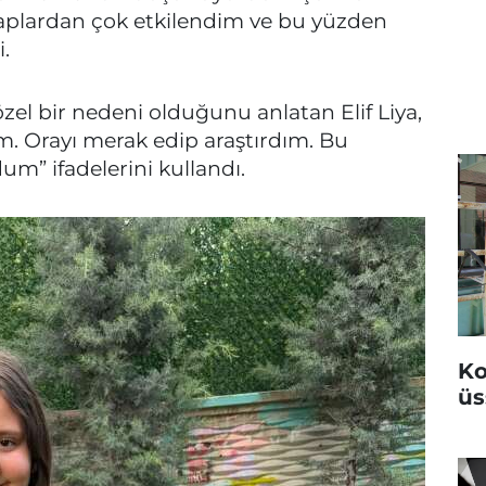
aplardan çok etkilendim ve bu yüzden
.
el bir nedeni olduğunu anlatan Elif Liya,
m. Orayı merak edip araştırdım. Bu
m” ifadelerini kullandı.
Ko
üs