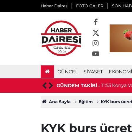
Haber Dairesi
FOTO GALERİ
SON HAB
GÜNCEL
SIYASET
EKONOM
ması
11:53
Konya Va
GÜNDEM TAKİBİ :
Ana Sayfa
Eğitim
KYK burs ücret
KYK burs ücret