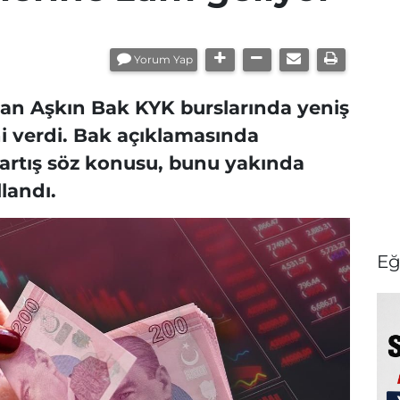
Yorum Yap
an Aşkın Bak KYK burslarında yeniş
ni verdi. Bak açıklamasında
r artış söz konusu, bunu yakında
llandı.
Eğ