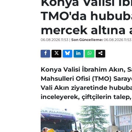
Konya Valisi İ
TMO'da hububa
mercek altına 
06.08.2026 11:53
|
Son Güncelleme:
06.08.2026 11:53
Konya Valisi İbrahim Akın, 
Mahsulleri Ofisi (TMO) Sarayö
Vali Akın ziyaretinde hububa
inceleyerek, çiftçilerin talep