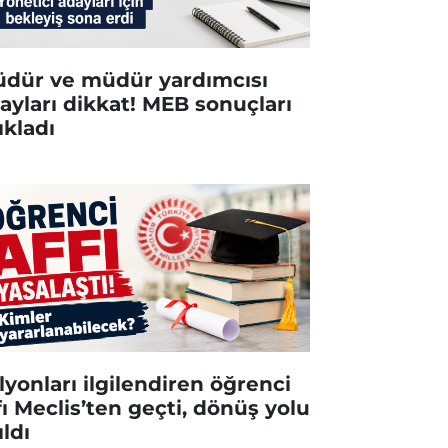
dür ve müdür yardımcısı
ayları dikkat! MEB sonuçları
ıkladı
lyonları ilgilendiren öğrenci
fı Meclis’ten geçti, dönüş yolu
ıldı