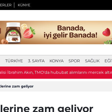
ERLER
KÜNYE
I
TÜRKIYE
3. SAYFA
KONYA
SPOR
SAĞLIK
EĞI
lisi İbrahim Akın, TMO'da hububat alımlarını mercek altın
lerine zam geliyor
lerine zam geliyor