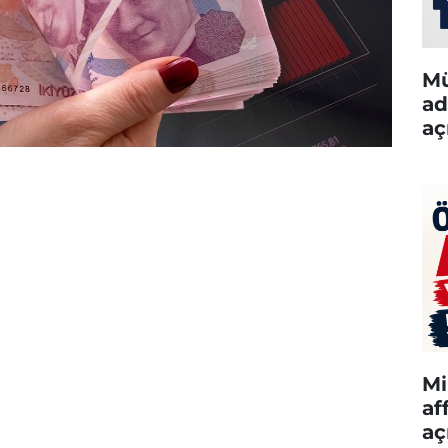
Mü
ad
aç
Mi
af
aç