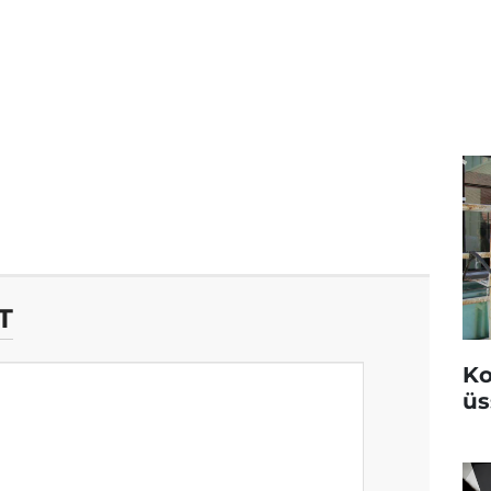
T
Ko
üs