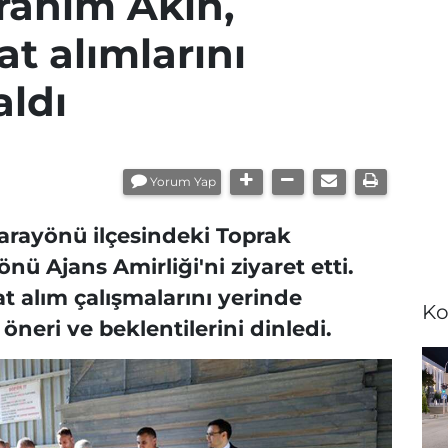
brahim Akın,
t alımlarını
aldı
Yorum Yap
Sarayönü ilçesindeki Toprak
nü Ajans Amirliği'ni ziyaret etti.
t alım çalışmalarını yerinde
Ko
, öneri ve beklentilerini dinledi.