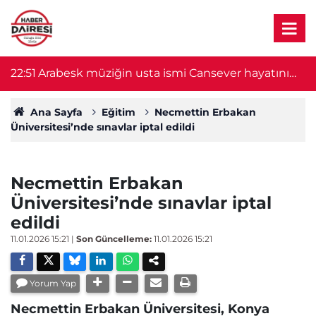
22:51
Arabesk müziğin usta ismi Cansever hayatını
21
kaybetti
Ana Sayfa
Eğitim
Necmettin Erbakan
Üniversitesi’nde sınavlar iptal edildi
Necmettin Erbakan
Üniversitesi’nde sınavlar iptal
edildi
11.01.2026 15:21
|
Son Güncelleme:
11.01.2026 15:21
Yorum Yap
Necmettin Erbakan Üniversitesi, Konya