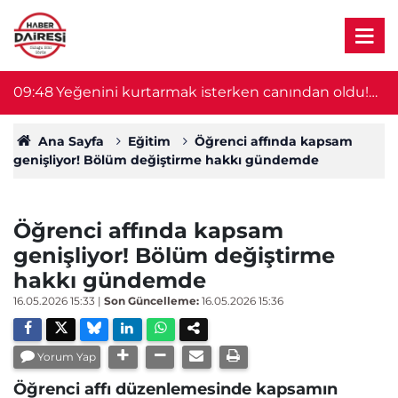
09:48
Yeğenini kurtarmak isterken canından oldu!
0
İkisi de öldü
Ana Sayfa
Eğitim
Öğrenci affında kapsam
genişliyor! Bölüm değiştirme hakkı gündemde
Öğrenci affında kapsam
genişliyor! Bölüm değiştirme
hakkı gündemde
16.05.2026 15:33
|
Son Güncelleme:
16.05.2026 15:36
Yorum Yap
Öğrenci affı düzenlemesinde kapsamın