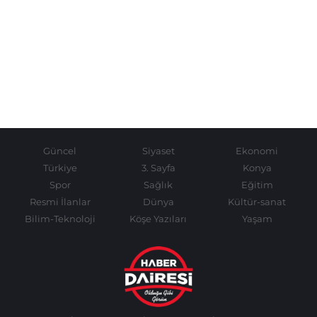
Güncel
Siyaset
Ekonomi
Türkiye
3. Sayfa
Konya
Spor
Sağlık
Eğitim
Resmi İlanlar
Dünya
Kültür-sanat
Bilim-Teknoloji
Köşe Yazıları
Yaşam