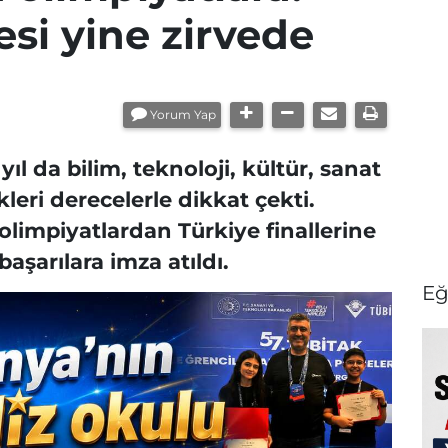
si yine zirvede
Yorum Yap
l da bilim, teknoloji, kültür, sanat
kleri derecelerle dikkat çekti.
impiyatlardan Türkiye finallerine
aşarılara imza atıldı.
Eğ