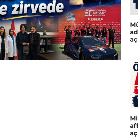
Mü
ad
aç
Mi
af
aç