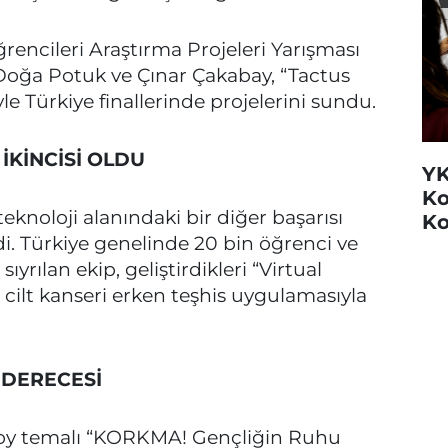
rencileri Araştırma Projeleri Yarışması
. Doğa Potuk ve Çınar Çakabay, “Tactus
yle Türkiye finallerinde projelerini sundu.
İKİNCİSİ OLDU
YK
Ko
eknoloji alanındaki bir diğer başarısı
Ko
i.
Türkiye genelinde 20 bin öğrenci ve
yrılan ekip, geliştirdikleri “Virtual
i cilt kanseri erken teşhis uygulamasıyla
 DERECESİ
rsoy temalı “KORKMA! Gençliğin Ruhu