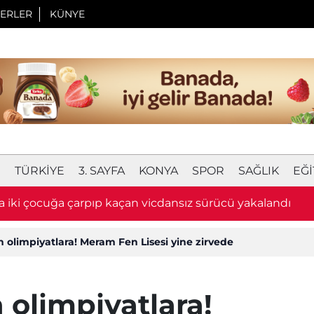
ERLER
KÜNYE
I
TÜRKIYE
3. SAYFA
KONYA
SPOR
SAĞLIK
EĞI
18:59
Konya'da TOKİ şantiyesinde yangın 
olimpiyatlara! Meram Fen Lisesi yine zirvede
olimpiyatlara!