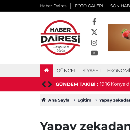
Haber Dairesi
FOTO GALERİ
SON HAB
GÜNCEL
SIYASET
EKONOM
i çocuğa çarpıp kaçan vicdansız sürücü yakalandı
GÜNDEM TAKİBİ :
Ana Sayfa
Eğitim
Yapay zekadan 
Yapay zekadan 