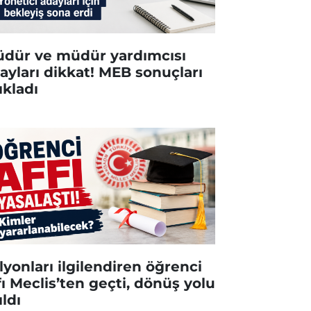
dür ve müdür yardımcısı
ayları dikkat! MEB sonuçları
ıkladı
lyonları ilgilendiren öğrenci
fı Meclis’ten geçti, dönüş yolu
ıldı