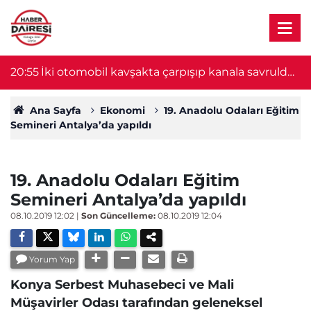
20:55
İki otomobil kavşakta çarpışıp kanala savruldu!
2
1 ölü, 8 yaralı var
Ana Sayfa
Ekonomi
19. Anadolu Odaları Eğitim
Semineri Antalya’da yapıldı
19. Anadolu Odaları Eğitim
Semineri Antalya’da yapıldı
08.10.2019 12:02
|
Son Güncelleme:
08.10.2019 12:04
Yorum Yap
Konya Serbest Muhasebeci ve Mali
Müşavirler Odası tarafından geleneksel