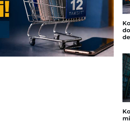
Ko
do
de
Ko
mi