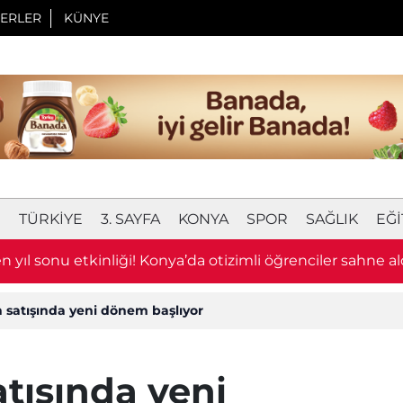
ERLER
KÜNYE
I
TÜRKIYE
3. SAYFA
KONYA
SPOR
SAĞLIK
EĞI
 yıl sonu etkinliği! Konya’da otizimli öğrenciler sahne al
on satışında yeni dönem başlıyor
satışında yeni