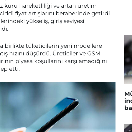
z kuru hareketliliği ve artan üretim
iddi fiyat artışlarını beraberinde getirdi.
lerindeki yükseliş, giriş seviyesi
ıdı.
 birlikte tüketicilerin yeni modellere
satış hızını düşürdü. Üreticiler ve GSM
ırının piyasa koşullarını karşılamadığını
ep etti.
Mü
in
ba