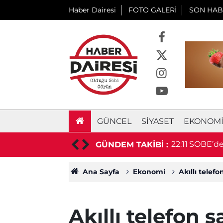
Haber Dairesi
FOTO GALERİ
SON HAB
GÜNCEL
SIYASET
EKONOM
ü, sonra kendisini vurdu
22:11
SOBE’den
GÜNDEM TAKİBİ :
Ana Sayfa
Ekonomi
Akıllı telef
Akıllı telefon 