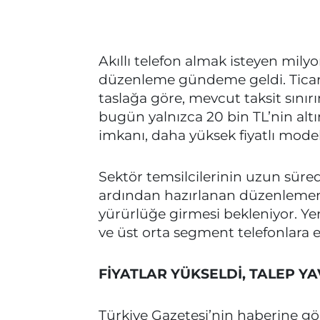
Akıllı telefon almak isteyen milyo
düzenleme gündeme geldi. Ticaret
taslağa göre, mevcut taksit sınır
bugün yalnızca 20 bin TL’nin altı
imkanı, daha yüksek fiyatlı modell
Sektör temsilcilerinin uzun süred
ardından hazırlanan düzenlemen
yürürlüğe girmesi bekleniyor. Yen
ve üst orta segment telefonlara e
FİYATLAR YÜKSELDİ, TALEP Y
Türkiye Gazetesi’nin haberine g