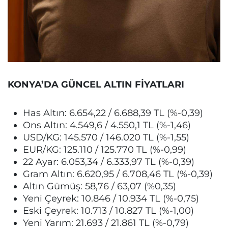
KONYA’DA GÜNCEL ALTIN FİYATLARI
Has Altın: 6.654,22 / 6.688,39 TL (%-0,39)
Ons Altın: 4.549,6 / 4.550,1 TL (%-1,46)
USD/KG: 145.570 / 146.020 TL (%-1,55)
EUR/KG: 125.110 / 125.770 TL (%-0,99)
22 Ayar: 6.053,34 / 6.333,97 TL (%-0,39)
Gram Altın: 6.620,95 / 6.708,46 TL (%-0,39)
Altın Gümüş: 58,76 / 63,07 (%0,35)
Yeni Çeyrek: 10.846 / 10.934 TL (%-0,75)
Eski Çeyrek: 10.713 / 10.827 TL (%-1,00)
Yeni Yarım: 21.693 / 21.861 TL (%-0,79)