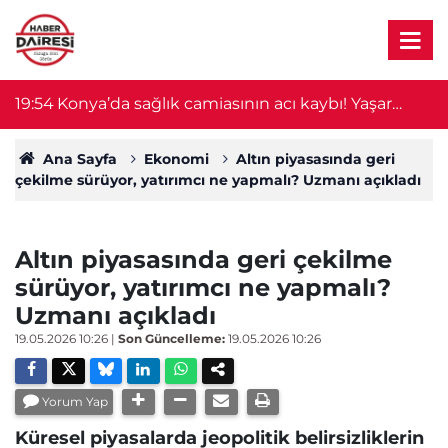
19:54
Konya’da sağlık camiasının acı kaybı! Yaşar
19
Ulutaş hayatını kaybetti
Ana Sayfa
Ekonomi
Altın piyasasında geri
çekilme sürüyor, yatırımcı ne yapmalı? Uzmanı açıkladı
Altın piyasasında geri çekilme
sürüyor, yatırımcı ne yapmalı?
Uzmanı açıkladı
19.05.2026 10:26
|
Son Güncelleme:
19.05.2026 10:26
Yorum Yap
Küresel piyasalarda jeopolitik belirsizliklerin