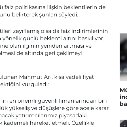
faiz politikasına ilişkin beklentilerin de
ğunu belirterek şunları söyledi:
ileri zayıflamış olsa da faiz indirimlerinin
nelik güçlü beklenti altını baskılıyor.
ine olan ilginin yeniden artması ve
nelmesi de altında geri çekilmeyi
bulunan Mahmut Arı, kısa vadeli fiyat
ektiğini vurguladı:
Mü
in
ının en önemli güvenli limanlarından biri
ba
k yükseliş ve düşüşlere göre acele karar
pacak yatırımcılarımız piyasadaki
k kademeli hareket etmeli. Özellikle