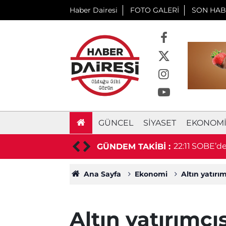
Haber Dairesi
FOTO GALERİ
SON HAB
GÜNCEL
SIYASET
EKONOM
ü, sonra kendisini vurdu
22:11
SOBE’den
GÜNDEM TAKİBİ :
Ana Sayfa
Ekonomi
Altın yatırı
Altın yatırımcı