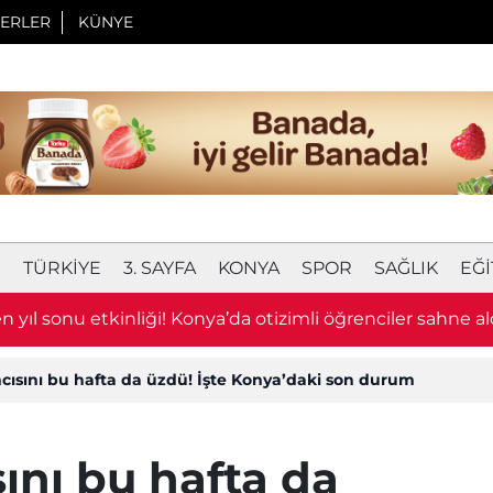
ERLER
KÜNYE
I
TÜRKIYE
3. SAYFA
KONYA
SPOR
SAĞLIK
EĞI
 yıl sonu etkinliği! Konya’da otizimli öğrenciler sahne al
mcısını bu hafta da üzdü! İşte Konya’daki son durum
sını bu hafta da