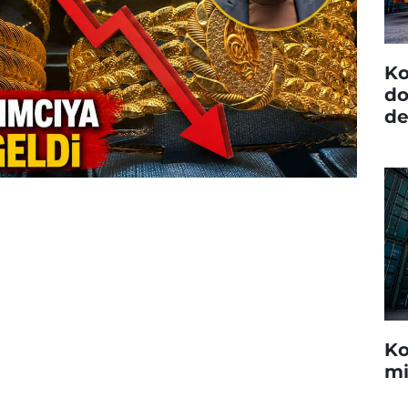
Ko
do
de
Ko
mi