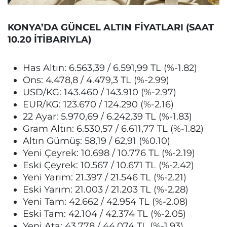
KONYA’DA GÜNCEL ALTIN FİYATLARI (SAAT
10.20 İTİBARIYLA)
Has Altın: 6.563,39 / 6.591,99 TL (%-1.82)
Ons: 4.478,8 / 4.479,3 TL (%-2.99)
USD/KG: 143.460 / 143.910 (%-2.97)
EUR/KG: 123.670 / 124.290 (%-2.16)
22 Ayar: 5.970,69 / 6.242,39 TL (%-1.83)
Gram Altın: 6.530,57 / 6.611,77 TL (%-1.82)
Altın Gümüş: 58,19 / 62,91 (%0.10)
Yeni Çeyrek: 10.698 / 10.776 TL (%-2.19)
Eski Çeyrek: 10.567 / 10.671 TL (%-2.42)
Yeni Yarım: 21.397 / 21.546 TL (%-2.21)
Eski Yarım: 21.003 / 21.203 TL (%-2.28)
Yeni Tam: 42.662 / 42.954 TL (%-2.08)
Eski Tam: 42.104 / 42.374 TL (%-2.05)
Yeni Ata: 43.778 / 44.074 TL (%-1.93)