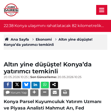
22:38
Konya ulaşımını rahatlatacak 82 kilometrelik
22
proje başlıyor! Bakan Uraloğlu duyurdu
Ana Sayfa
Ekonomi
Altın yine düşüşte!
Konya’da yatırımcı temkinli
Altın yine düşüşte! Konya’da
yatırımcı temkinli
20.05.2026 10:25
|
Son Güncelleme:
20.05.2026 10:25
Yorum Yap
Konya Parsel Kuyumculuk Yatırım Uzmanı
ve Piyasa Analisti Mahmut Arı, Fed