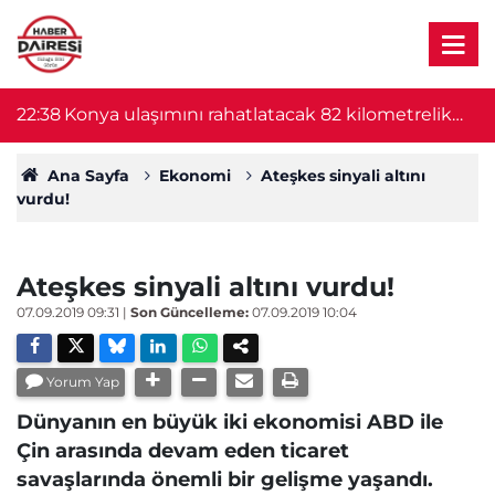
22:38
Konya ulaşımını rahatlatacak 82 kilometrelik
22
proje başlıyor! Bakan Uraloğlu duyurdu
Ana Sayfa
Ekonomi
Ateşkes sinyali altını
vurdu!
Ateşkes sinyali altını vurdu!
07.09.2019 09:31
|
Son Güncelleme:
07.09.2019 10:04
Yorum Yap
Dünyanın en büyük iki ekonomisi ABD ile
Çin arasında devam eden ticaret
savaşlarında önemli bir gelişme yaşandı.