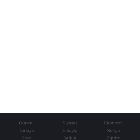
Güncel
Siyaset
Ekonomi
Türkiye
3. Sayfa
Konya
Spor
Sağlık
Eğitim