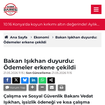
a
10:16
Konya'da koyun kırkımı altın değerinde! Aylık
0
kazanç 750 bin TL'yi aşıyor
Ana Sayfa
Ekonomi
Bakan Işıkhan duyurdu:
Ödemeler erkene çekildi
Bakan Işıkhan duyurdu:
Ödemeler erkene çekildi
21.05.2026 11:15
|
Son Güncelleme:
21.05.2026 11:15
Yorum Yap
Çalışma ve Sosyal Güvenlik Bakanı Vedat
Işıkhan, işsizlik ödeneği ve kısa çalışma