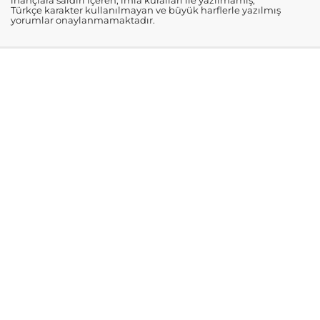
inançlara saldırı içeren, imla kuralları ile yazılmamış,
Türkçe karakter kullanılmayan ve büyük harflerle yazılmış
yorumlar onaylanmamaktadır.