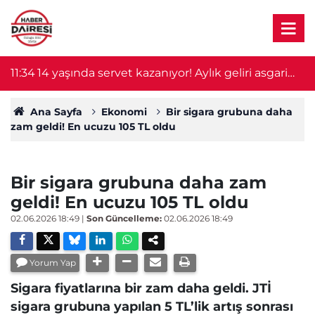
11:34
14 yaşında servet kazanıyor! Aylık geliri asgari
11
ücreti 3’e katladı
Ana Sayfa
Ekonomi
Bir sigara grubuna daha
zam geldi! En ucuzu 105 TL oldu
Bir sigara grubuna daha zam
geldi! En ucuzu 105 TL oldu
02.06.2026 18:49
|
Son Güncelleme:
02.06.2026 18:49
Yorum Yap
Sigara fiyatlarına bir zam daha geldi. JTİ
sigara grubuna yapılan 5 TL’lik artış sonrası