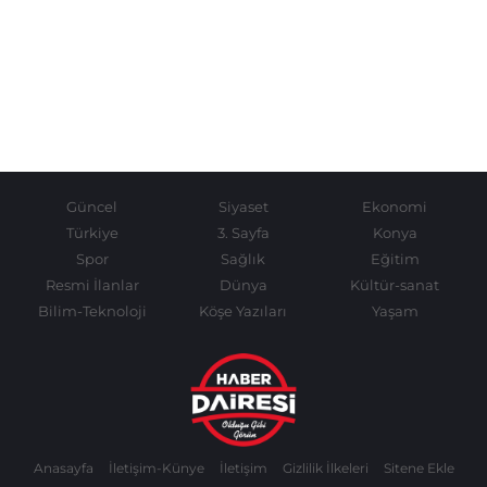
Güncel
Siyaset
Ekonomi
Türkiye
3. Sayfa
Konya
Spor
Sağlık
Eğitim
Resmi İlanlar
Dünya
Kültür-sanat
Bilim-Teknoloji
Köşe Yazıları
Yaşam
Anasayfa
İletişim-Künye
İletişim
Gizlilik İlkeleri
Sitene Ekle