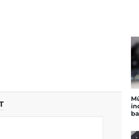
Mü
T
in
ba