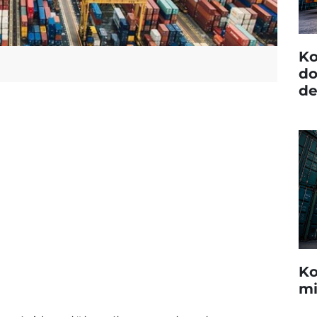
Ko
do
de
Ko
mi