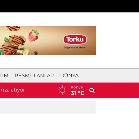
TIM
RESMI İLANLAR
DÜNYA
Konya
mza atıyor
11:52
Konyaspor’un golcüsü Kramer çoc
31 °C