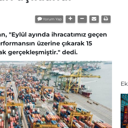
Yorum Yap
n, "Eylül ayında ihracatımız geçen
erformansın üzerine çıkarak 15
ak gerçekleşmiştir." dedi.
Ek