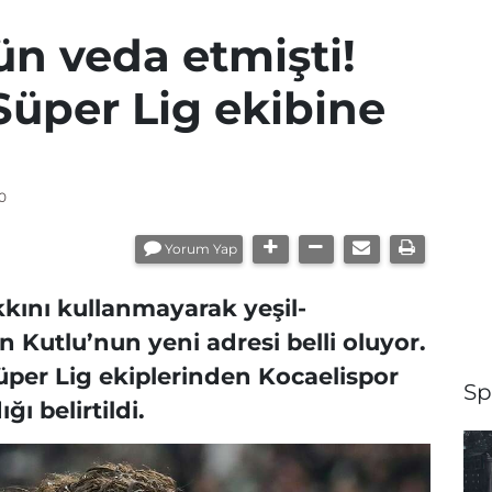
n veda etmişti!
Süper Lig ekibine
0
Yorum Yap
kını kullanmayarak yeşil-
 Kutlu’nun yeni adresi belli oluyor.
üper Lig ekiplerinden Kocaelispor
Sp
ı belirtildi.