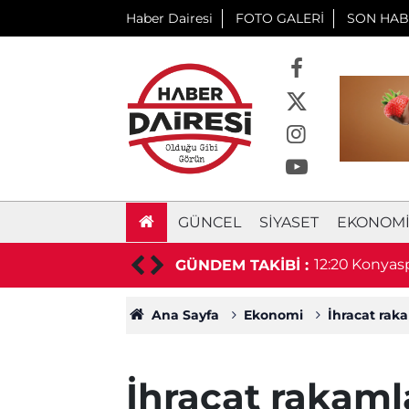
Haber Dairesi
FOTO GALERİ
SON HAB
GÜNCEL
SIYASET
EKONOM
 Yaralı işçiden acı haber geldi
12:20
Konyasp
GÜNDEM TAKİBİ :
Ana Sayfa
Ekonomi
İhracat raka
İhracat rakaml