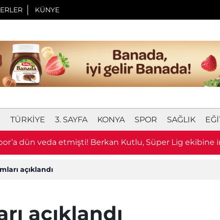
ERLER
KÜNYE
I
TÜRKIYE
3. SAYFA
KONYA
SPOR
SAĞLIK
EĞI
or’a dün veda etmişti! Berkan Kutlu, Süper Lig ekibine i
mları açıklandı
arı açıklandı