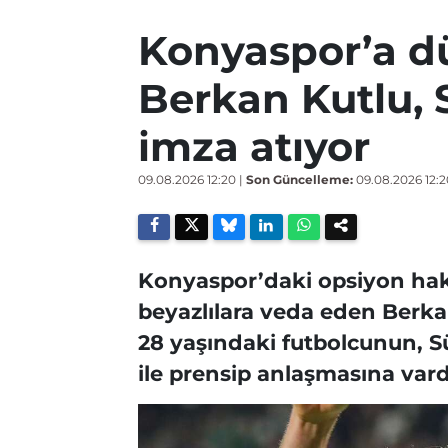
Konyaspor’a dü
Berkan Kutlu, 
imza atıyor
09.08.2026 12:20
|
Son Güncelleme:
09.08.2026 12:2
Konyaspor’daki opsiyon hak
beyazlılara veda eden Berkan
28 yaşındaki futbolcunun, S
ile prensip anlaşmasına vardığ