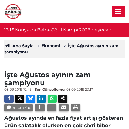
13:16
Konya'da Baba-Oğul Kampı 2026 heyecanı!
12
Kayıtlar bu tarihte başlıyor
Ana Sayfa
Ekonomi
İşte Ağustos ayının zam
şampiyonu
İşte Ağustos ayının zam
şampiyonu
03.09.2019 10:43
|
Son Güncelleme:
03.09.2019 23:17
Yorum Yap
Ağustos ayında en fazla fiyat artışı gösteren
ürün salatalık olurken en çok sivri biber