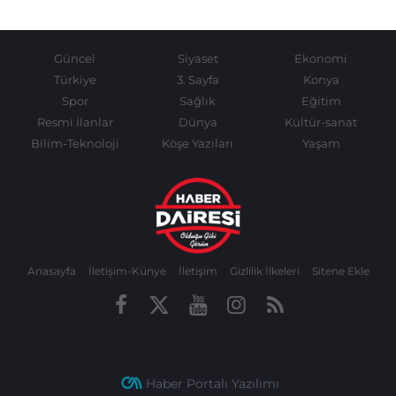
Güncel
Siyaset
Ekonomi
Türkiye
3. Sayfa
Konya
Spor
Sağlık
Eğitim
Resmi İlanlar
Dünya
Kültür-sanat
Bilim-Teknoloji
Köşe Yazıları
Yaşam
Anasayfa
İletişim-Künye
İletişim
Gizlilik İlkeleri
Sitene Ekle
Haber Portalı Yazılımı