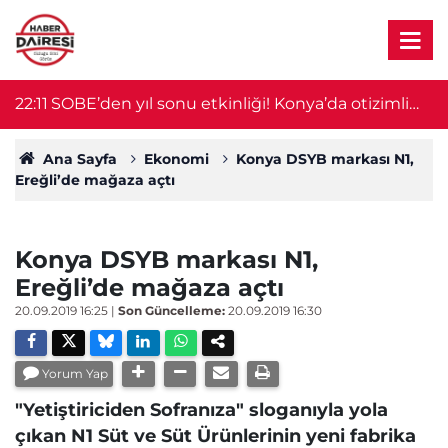
ra
22:11
SOBE’den yıl sonu etkinliği! Konya’da otizimli
2
öğrenciler sahne aldı
Ana Sayfa
Ekonomi
Konya DSYB markası N1,
Ereğli’de mağaza açtı
Konya DSYB markası N1,
Ereğli’de mağaza açtı
20.09.2019 16:25
|
Son Güncelleme:
20.09.2019 16:30
Yorum Yap
"Yetiştiriciden Sofranıza" sloganıyla yola
çıkan N1 Süt ve Süt Ürünlerinin yeni fabrika