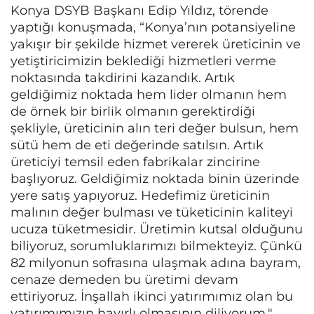
Konya DSYB Başkanı Edip Yıldız, törende
yaptığı konuşmada, “Konya’nın potansiyeline
yakışır bir şekilde hizmet vererek üreticinin ve
yetiştiricimizin beklediği hizmetleri verme
noktasında takdirini kazandık. Artık
geldiğimiz noktada hem lider olmanın hem
de örnek bir birlik olmanın gerektirdiği
şekliyle, üreticinin alın teri değer bulsun, hem
sütü hem de eti değerinde satılsın. Artık
üreticiyi temsil eden fabrikalar zincirine
başlıyoruz. Geldiğimiz noktada binin üzerinde
yere satış yapıyoruz. Hedefimiz üreticinin
malının değer bulması ve tüketicinin kaliteyi
ucuza tüketmesidir. Üretimin kutsal olduğunu
biliyoruz, sorumluklarımızı bilmekteyiz. Çünkü
82 milyonun sofrasına ulaşmak adına bayram,
cenaze demeden bu üretimi devam
ettiriyoruz. İnşallah ikinci yatırımımız olan bu
yatırımımızın hayırlı olmasının diliyorum."