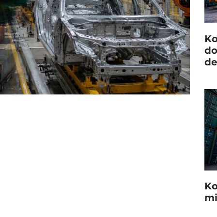
Ko
do
de
Ko
mi