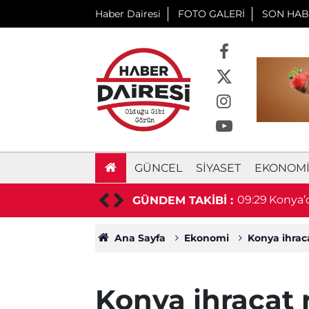
Haber Dairesi
FOTO GALERİ
SON HAB
GÜNCEL
SIYASET
EKONOM
 Kayıp vatandaş bulundu
09:29
Konya’d
GÜNDEM TAKİBİ :
Ana Sayfa
Ekonomi
Konya ihraca
Konya ihracat r