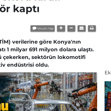
tör kaptı
Yorum Yap
(TİM) verilerine göre Konya'nın
tı 1 milyar 691 milyon dolara ulaştı.
rü çekerken, sektörün lokomotifi
v endüstrisi oldu.
Ek