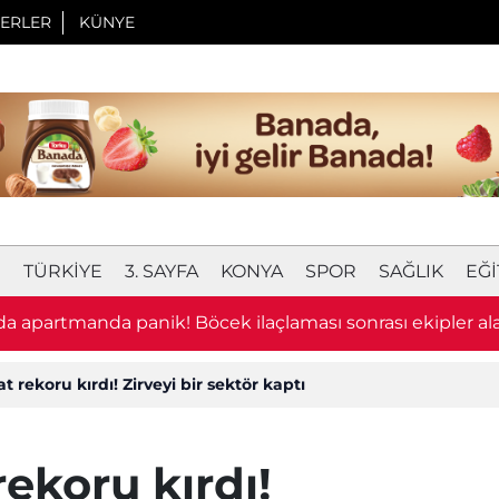
ERLER
KÜNYE
I
TÜRKIYE
3. SAYFA
KONYA
SPOR
SAĞLIK
EĞI
a apartmanda panik! Böcek ilaçlaması sonrası ekipler al
t rekoru kırdı! Zirveyi bir sektör kaptı
ekoru kırdı!