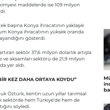
, kimyevi maddelerde ise 109 milyon
dı.
ek başına Konya ihracatının yaklaşık
um Konya ihracatının yüksek oranda
ayandığını gösterdi.
rtıran sektör 37,6 milyon dolarlık artışla
 ve aksamları sektörü de 21,9 milyon
ada yer aldı.
Mü
BİR KEZ DAHA ORTAYA KOYDU”
in
ba
uk Öztürk, kentin uzun yıllar tarımsal
çok sektörde hem Türkiye'de hem de
ığını söyledi.