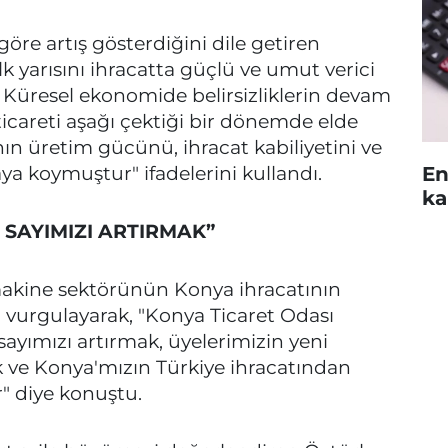
göre artış gösterdiğini dile getiren
lk yarısını ihracatta güçlü ve umut verici
 Küresel ekonomide belirsizliklerin devam
l ticareti aşağı çektiği bir dönemde elde
nın üretim gücünü, ihracat kabiliyetini ve
aya koymuştur" ifadelerini kullandı.
En
ka
 SAYIMIZI ARTIRMAK”
makine sektörünün Konya ihracatının
vurgulayarak, "Konya Ticaret Odası
sayımızı artırmak, üyelerimizin yeni
k ve Konya'mızın Türkiye ihracatından
r" diye konuştu.