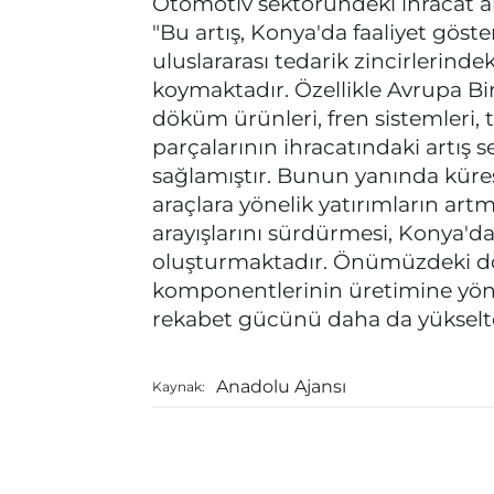
Otomotiv sektöründeki ihracat ar
"Bu artış, Konya'da faaliyet göst
uluslararası tedarik zincirleri
koymaktadır. Özellikle Avrupa Bir
döküm ürünleri, fren sistemleri, 
parçalarının ihracatındaki artış
sağlamıştır. Bunun yanında küres
araçlara yönelik yatırımların artma
arayışlarını sürdürmesi, Konya'daki
oluşturmaktadır. Önümüzdeki d
komponentlerinin üretimine yönel
rekabet gücünü daha da yükseltec
Anadolu Ajansı
Kaynak: