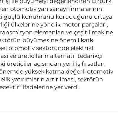
tışı ile büyümeyi değerlendiren Öztürk,
eren otomotiv yan sanayi firmalarının
ndeki güçlü konumunu koruduğunu ortaya
liği ülkelerine yönelik motor parçaları,
transmisyon elemanları ve çeşitli makine
 sektörün büyümesine önemli katkı
el otomotiv sektöründe elektrikli
sı ve üreticilerin alternatif tedarikçi
 üreticiler açısından yeni iş fırsatları
önemde yüksek katma değerli otomotiv
ik yatırımların artırılması, sektörün
ektir” ifadelerine yer verdi.