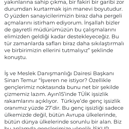
yakınlarına sahip çıkma, bir fakiri bir garibi zor
durumdan kurtarmak işin manevi boyutudur.
O yüzden sanayicilerimizin biraz daha pergeli
açmalarını istirham ediyorum. İnşallah bizler
de gayretli müdürümüzün bu çalışmalarını
elimizden geldiği kadar destekleyeceğiz. Bu
tür zamanlarda safları biraz daha sıkılaştırmalı
ve birbirimizin ellerini tutmalıyız” şeklinde
konuştu.
İş ve Meslek Danışmanlığı Dairesi Başkanı
Sinan Temur “İşveren ne istiyor? Özellikle
gençlerimiz noktasında bunu net bir şekilde
çizmemiz lazım. Ayın15’inde TÜİK işsizlik
rakamlarını açıklıyor. Türkiye’de genç işsizlik
oranımız yüzde 27’dir. Bu genç işsizliği sadece
ülkemizde değil, bütün Avrupa ülkelerinde,
bütün dünya ülkelerinde sorunlu bir alan. Biz
bu anlamda gençlerimize yönelik İŞKUR