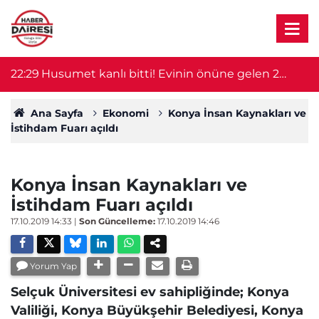
22:29
Husumet kanlı bitti! Evinin önüne gelen 2
2
kişiyi öldürdü
Ana Sayfa
Ekonomi
Konya İnsan Kaynakları ve
İstihdam Fuarı açıldı
Konya İnsan Kaynakları ve
İstihdam Fuarı açıldı
17.10.2019 14:33
|
Son Güncelleme:
17.10.2019 14:46
Yorum Yap
Selçuk Üniversitesi ev sahipliğinde; Konya
Valiliği, Konya Büyükşehir Belediyesi, Konya