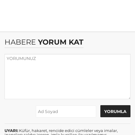
HABERE
YORUM KAT
UYARI:
Küfür, hakaret, rencide edici cümleler veya imalar,
inançlara saldırı içeren, imla kuralları ile yazılmamış,