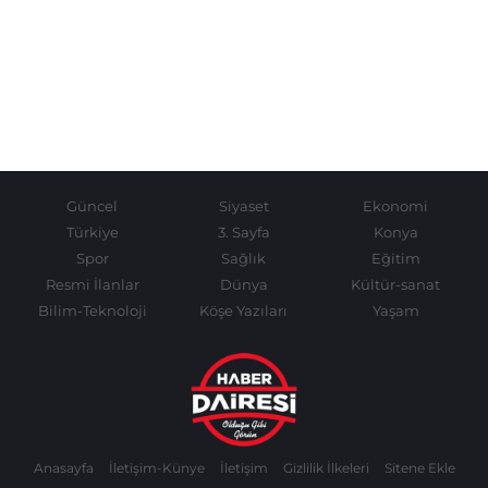
Güncel
Siyaset
Ekonomi
Türkiye
3. Sayfa
Konya
Spor
Sağlık
Eğitim
Resmi İlanlar
Dünya
Kültür-sanat
Bilim-Teknoloji
Köşe Yazıları
Yaşam
Anasayfa
İletişim-Künye
İletişim
Gizlilik İlkeleri
Sitene Ekle