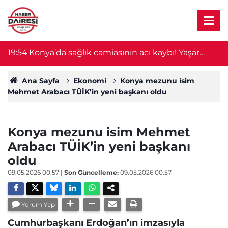
19:54
Konya’da sağlık camiasının acı kaybı! Yaşar
19
Ulutaş hayatını kaybetti
Ana Sayfa
Ekonomi
Konya mezunu isim
Mehmet Arabacı TÜİK’in yeni başkanı oldu
Konya mezunu isim Mehmet
Arabacı TÜİK’in yeni başkanı
oldu
09.05.2026 00:57
|
Son Güncelleme:
09.05.2026 00:57
Yorum Yap
Cumhurbaşkanı Erdoğan’ın imzasıyla