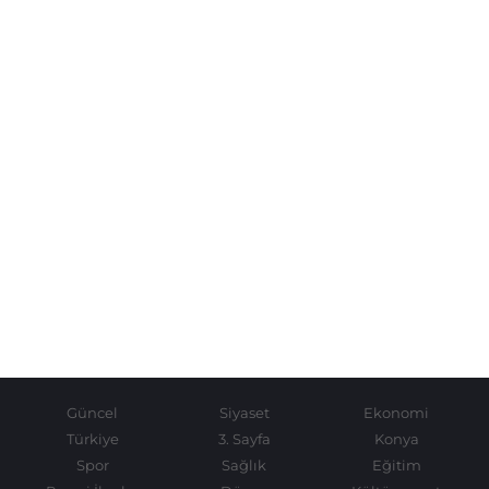
Güncel
Siyaset
Ekonomi
Türkiye
3. Sayfa
Konya
Spor
Sağlık
Eğitim