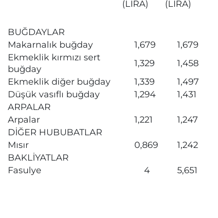
(LİRA)
(LİRA)
BUĞDAYLAR
Makarnalık buğday
1,679
1,679
Ekmeklik kırmızı sert
1,329
1,458
buğday
Ekmeklik diğer buğday
1,339
1,497
Düşük vasıflı buğday
1,294
1,431
ARPALAR
Arpalar
1,221
1,247
DİĞER HUBUBATLAR
Mısır
0,869
1,242
BAKLİYATLAR
Fasulye
4
5,651