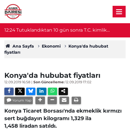
12:24
Tutuklandıktan 10 gün sonra T.C. kimlik
12
numarası sayesinde serbest kaldı
Ana Sayfa
Ekonomi
Konya'da hububat
fiyatları
Konya'da hububat fiyatları
12.09.2019 16:58
|
Son Güncelleme:
12.09.2019 17:02
Yorum Yap
Konya Ticaret Borsası'nda ekmeklik kırmızı
sert buğdayın kilogramı 1,329 ila
1,458 liradan satıldı.